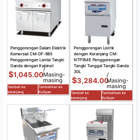
Penggorengan Dalam Elektrik
Penggorengan Listrik
Komersial CM-DF-885
dengan Keranjang CM-
Penggorengan Lantai Tangki
NTP184E Penggorengan
Ganda dengan Kabinet
Tangki Tunggal Tangki Ganda
/
30L
$
1,045.00
Masing-
/
$
3,284.00
masing
Masing-
masing
Tambah ke
Tambahkan ke
keranjang
Kutipan
Tambah ke
Tambahkan ke
keranjang
Kutipan