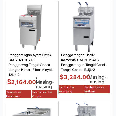
Penggorengan Ayam Listrik
Penggorengan Listrik
CM-YDZL-9-2TS
Komersial CM-NTP14ES
Penggoreng Tangki Ganda
Penggorengan Tangki Ganda
dengan Kertas Filter Minyak
Tangki Ganda 13.5L*2
/
12L * 2
$
3,284.00
Masing-
/
$
2,164.00
masing
Masing-
masing
Tambah ke
Tambahkan ke
keranjang
Kutipan
Tambah ke
Tambahkan ke
keranjang
Kutipan