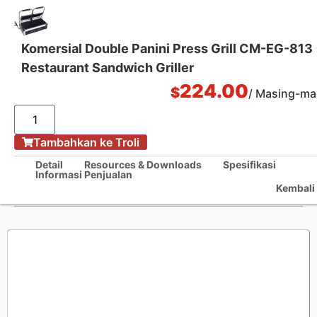
Komersial Double Panini Press Grill CM-EG-813
Restaurant Sandwich Griller
Solusi Dapur Satu Pintu
224.00
$
/ Masing-ma
Tambahkan ke Troli
Rumah
/
Detail
Resources & Downloads
Spesifikasi
Informasi Penjualan
Komersial Double Panini Press Grill CM-EG-813 Restaurant Sandwich
Kembali 
Griller