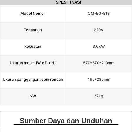
SPESIFIKASI
Model Nomor
CM-EG-813
Tegangan
220V
kekuatan
3.6KW
Ukuran mesin (W x D x H)
570*370*210mm
Ukuran panggangan lebih rendah
495*235mm
NW
27kg
Sumber Daya dan Unduhan