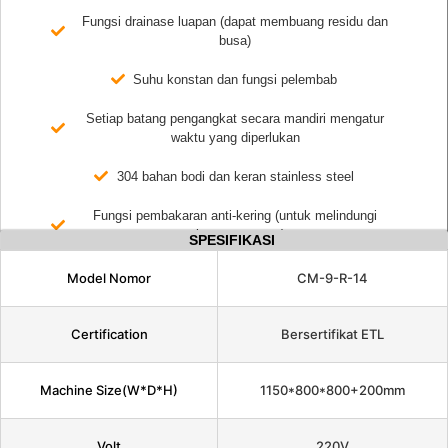
Fungsi drainase luapan (dapat membuang residu dan
busa)
Suhu konstan dan fungsi pelembab
Setiap batang pengangkat secara mandiri mengatur
waktu yang diperlukan
304 bahan bodi dan keran stainless steel
Fungsi pembakaran anti-kering (untuk melindungi
tabung pemanas)
SPESIFIKASI
Model Nomor
CM-9-R-14
Certification
Bersertifikat ETL
Machine Size(W*D*H)
1150*800*800+200mm
Volt
220V