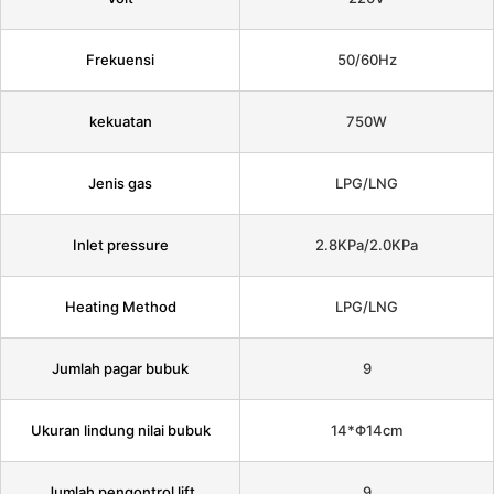
Frekuensi
50/60Hz
kekuatan
750W
Jenis gas
LPG/LNG
Inlet pressure
2.8KPa/2.0KPa
Heating Method
LPG/LNG
Jumlah pagar bubuk
9
Ukuran lindung nilai bubuk
14*Φ14cm
Jumlah pengontrol lift
9