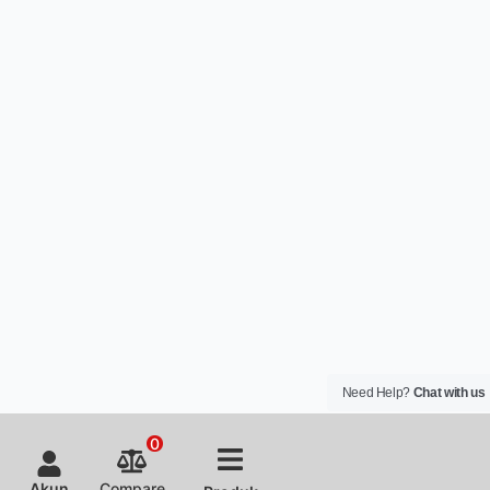
Need Help?
Chat with us
0
Akun
Compare