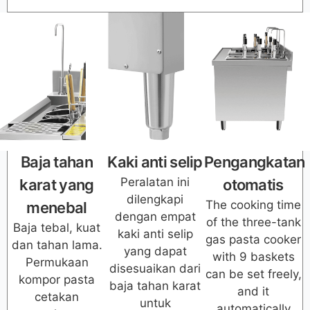
Baja tahan
Kaki anti selip
Pengangkatan
Peralatan ini
karat yang
otomatis
dilengkapi
The cooking time
menebal
dengan empat
of the three-tank
Baja tebal, kuat
kaki anti selip
gas pasta cooker
dan tahan lama.
yang dapat
with 9 baskets
Permukaan
disesuaikan dari
can be set freely,
kompor pasta
baja tahan karat
and it
cetakan
untuk
automatically