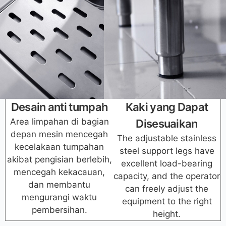
Desain anti tumpah
Kaki yang Dapat
Area limpahan di bagian
Disesuaikan
depan mesin mencegah
The adjustable stainless
kecelakaan tumpahan
steel support legs have
akibat pengisian berlebih,
excellent load-bearing
mencegah kekacauan,
capacity, and the operator
dan membantu
can freely adjust the
mengurangi waktu
equipment to the right
pembersihan.
height.