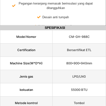
Pegangan keranjang memasak berinsulasi yang dapat
ditangguhkan
Desain anti tumpah
Kaki penyangga anti selip
SPESIFIKASI
Model Nomor
CM-GH-988C
Certification
Bersertifikat ETL
Machine Size(W*D*H)
800*900*940mm
Jenis gas
LPG/LNG
kekuatan
55000 BTU
Metode kontrol
Tombol