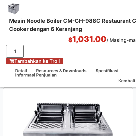
Mesin Noodle Boiler CM-GH-988C Restaurant G
Cooker dengan 6 Keranjang
Solusi Dapur Satu Pintu
1,031.00
$
/ Masing-ma
/
Tambahkan ke Troli
Rumah
Mesin Noodle Boiler CM-GH-988C Restaurant Gas Pasta Cooker dengan
Detail
Resources & Downloads
Spesifikasi
6 Keranjang
Informasi Penjualan
Kembali 