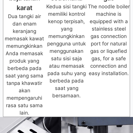
Kedua sisi tangki
The noodle boiler
karat
memiliki kontrol
machine is
Dua tangki air
kenop terpisah,
equipped with a
dan enam
yang
stainless steel
keranjang
memungkinkan
gas connection
memasak kawat
pengguna untuk
port for natural
memungkinkan
menggunakan
gas or liquefied
Anda memasak
satu sisi saja
gas, for a safe
produk yang
atau memasak
connection and
berbeda pada
pada suhu yang
easy installation.
saat yang sama
berbeda pada
tanpa khawatir
saat yang
akan
bersamaan.
mempengaruhi
rasa satu sama
lain.