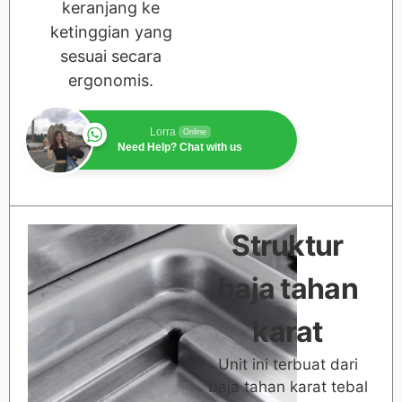
keranjang ke
ketinggian yang
sesuai secara
ergonomis.
Lorra
Online
Need Help? Chat with us
Struktur
baja tahan
karat
Unit ini terbuat dari
baja tahan karat tebal