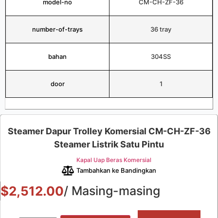
model-no
CM-CH-ZF-36
number-of-trays
36 tray
bahan
304SS
door
1
Steamer Dapur Trolley Komersial CM-CH-ZF-36
Steamer Listrik Satu Pintu
Kapal Uap Beras Komersial
Tambahkan ke Bandingkan
$
2,512.00
/ Masing-masing