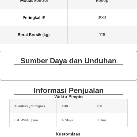
Modus kontrol
Kenop
Peringkat IP
IPX4
Berat Bersih (kg)
115
Sumber Daya dan Unduhan
Informasi Penjualan
Waktu Pimpin
Kuantitas (Potongan)
1-30
>30
Est. Waktu (hari)
1-7days
30 hari
Kustomisasi