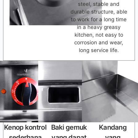
steel, stable and
durable structure, able
to work for a long time
in a heavy greasy
kitchen, not easy to
corrosion and wear,
long service life.
Kenop kontrol
Baki gemuk
Kandang
sederhana
yang dapat
yang