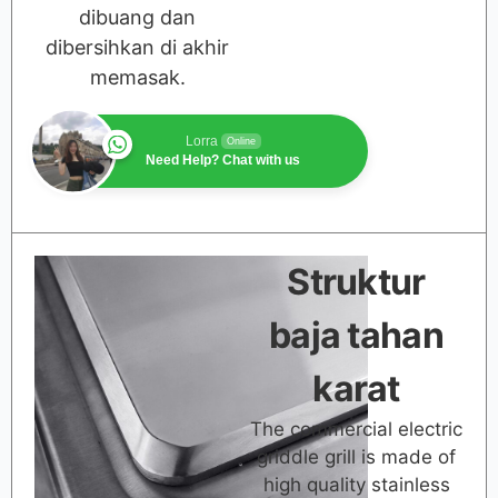
dibuang dan
dibersihkan di akhir
memasak.
Lorra
Online
Need Help? Chat with us
Struktur
baja tahan
karat
The commercial electric
griddle grill is made of
high quality stainless