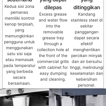
Kedua sisi zona
dilepas
ditinggikan
pemanas
Excess grease
Kandang
memiliki kontrol
and water flow
stainless steel di
kenop terpisah,
into the
sekitar
yang
removable
panggangan
memungkinkan
grease tray
dapat secara
pengguna untuk
through a
efektif
menggunakan
collection hole at
menghentikan
satu sisi saja
the front of the
percikan minyak
atau memasak
commercial grills
dan air bersuhu
pada temperatur
with cabinet for
tinggi, melindungi
yang berbeda
easy dumping
keselamatan dan
secara
and cleaning.
kebersihan
bersamaan.
personel.