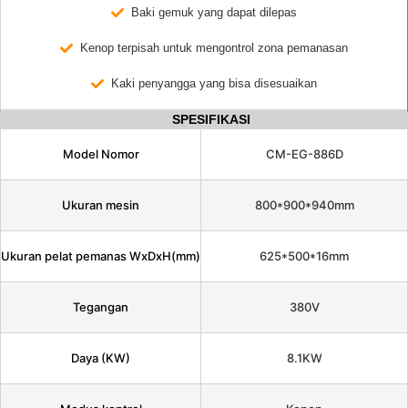
Baki gemuk yang dapat dilepas
Kenop terpisah untuk mengontrol zona pemanasan
Kaki penyangga yang bisa disesuaikan
SPESIFIKASI
Model Nomor
CM-EG-886D
Ukuran mesin
800*900*940mm
Ukuran pelat pemanas WxDxH(mm)
625*500*16mm
Tegangan
380V
Daya (KW)
8.1KW