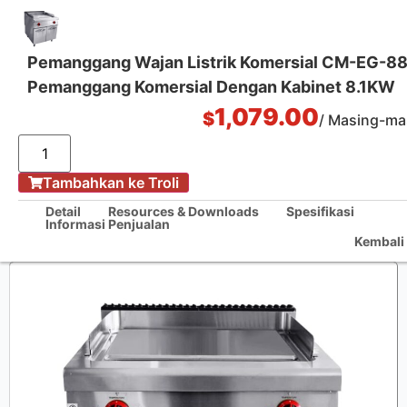
Pemanggang Wajan Listrik Komersial CM-EG-8
Pemanggang Komersial Dengan Kabinet 8.1KW
Solusi Dapur Satu Pintu
1,079.00
$
/ Masing-ma
/
Tambahkan ke Troli
Rumah
Pemanggang Wajan Listrik Komersial CM-EG-886D Pemanggang
Detail
Resources & Downloads
Spesifikasi
Komersial Dengan Kabinet 8.1KW
Informasi Penjualan
Kembali 