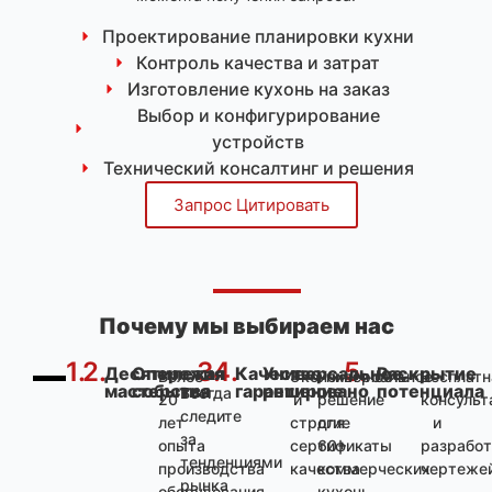
Проектирование планировки кухни
Контроль качества и затрат
Изготовление кухонь на заказ
Выбор и конфигурирование
устройств
Технический консалтинг и решения
Запрос Цитировать
Почему мы выбираем нас
1.
2.
3.
4.
5.
Десятилетия
Опережая
Качество
Универсальное
Раскрытие
Более
Экономичность
Универсальное
Бесплатн
мастерства
события
гарантировано
решение
потенциала
Всегда
20
и
решение
консульт
следите
лет
строгие
для
и
за
опыта
сертификаты
60+
разрабо
тенденциями
производства
качества
коммерческих
чертеже
рынка
оборудования
кухонь