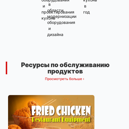
в
и
в
области
проектирования
год
модернизации
кухонь
оборудования
и
дизайна
Ресурсы по обслуживанию
продуктов
Просмотреть больше ›