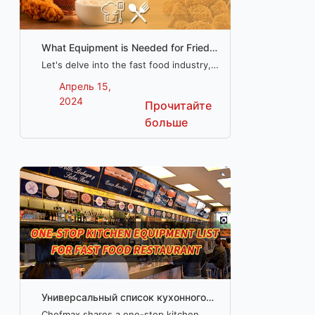
What Equipment is Needed for Fried
Chicken Business?
Let's delve into the fast food industry,
and furnish you with a full equipment
Апрель 15,
checklist for launching your very own
2024
Прочитайте
fried chicken restaurant.
больше
Универсальный список кухонного
оборудования для ресторана
Chefmax shares a one-stop kitchen