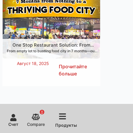
One Stop Restaurant Solution: From
From empty lot to bustling food city in 7 months—our
Empty Lot to Food City in Just 7 Months
One Stop Restaurant Solution covers design, setup &
training to make your restaurant dream real.
Август 18, 2025
Прочитайте
больше
0
Счет
Compare
Продукты