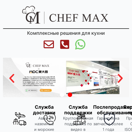
Комплексные решения для кухни
Служба
Служба
Послепродажн
Се
доставки
поддержки
обслуживание
п
Авиа-,
Круглосуточная
Гарантия на
Пр
наземные
поддержка по
запчасти более
и морские
видео в
1 года
ISO9