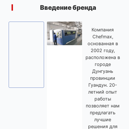
Введение бренда
Компания
Chefmax,
Цифровые
основанная в
Склад
сверлильные
Станки для
продукции
2002 году,
станки
лазерной
расположена в
резки
городе
Дунгуань
провинции
Гуандун. 20-
летний опыт
работы
позволяет нам
предлагать
лучшие
решения для