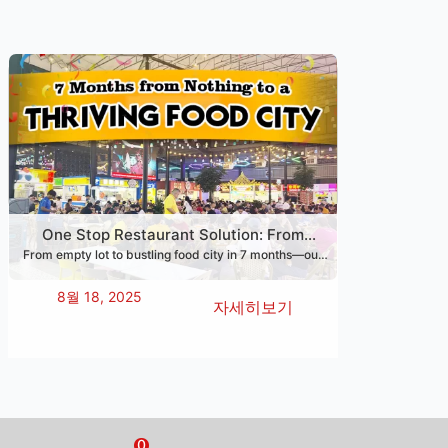
One Stop Restaurant Solution: From
From empty lot to bustling food city in 7 months—our
Empty Lot to Food City in Just 7 Months
One Stop Restaurant Solution covers design, setup &
training to make your restaurant dream real.
8월 18, 2025
자세히보기
0