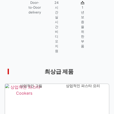
스
Door-
24
to-Door
시
1
delivery
간
년
실
보
시
증
간
을
비
위
디
한
오
부
지
품
원
최상급 제품
상업적인 그릴
상업적인 파스타 요리