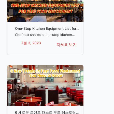
One-Stop Kitchen Equipment List for
Fast Food Restaurant
Chefmax shares a one-stop kitchen
equipment list with a complete
7월 3, 2023
자세히보기
equipment description and selection
tips, so don't miss this guide if you're
planning to open your own fast food
restaurant.
6 새로운 트렌드 패스트 푸드 레스토랑에