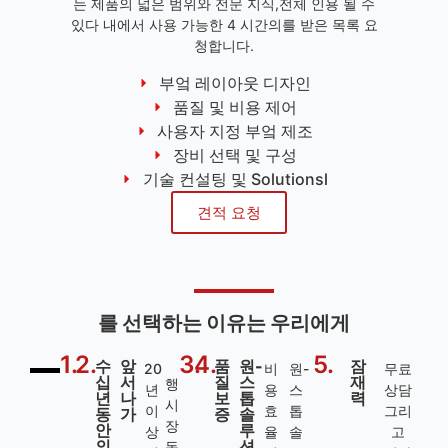
는 제품의 넓은 범위와 전문 지식,전체 인용 될 수
있다 내에서 사용 가능한 4 시간의를 받은 목록 요
청합니다.
부엌 레이아웃 디자인
품질 및 비용 제어
사용자 지정 부엌 제조
장비 선택 및 구성
기술 컨설팅 및 Solutionsl
견적 요청
를 선택하는 이유는 우리에게
1.
2.
3.
4.
5.
수
앞
품
원-
잠
20
비
원-
무료
십
서
질
스
재
행
년
용
스
상담
년
나
보
톱
력
시
이
효
톱
그리
동
가
증
솔
장
안
루
상
율
솔
고
의
션
동