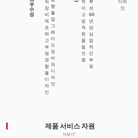
의
적
루
디자
우
향
장
이
션
인
수
을
성
비
고
60
업
제
엄
년
그
조
격
당
레
하
한
상
이
고
품
업
드
부
질
적
장
엌
인
인
비
경
증
부
와
험
엌
디
을
자
디
인
자
인
제품 서비스 자원
더보기"