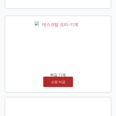
튀김 기계
쇼핑 지금