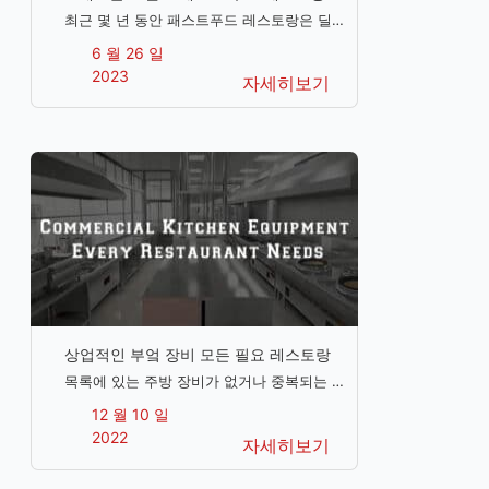
서 필요하신 알
최근 몇 년 동안 패스트푸드 레스토랑은 딜레
마와 선택에 직면해 왔으며, 그 결과 노터치
6 월 26 일
픽업, 더 건강한 식단, 더 자동화되고 다용도
2023
자세히보기
화된 장비와 같은 새로운 변화에 직면하게 되
었습니다. 더 자동화되고 다재다능한 장비가
필요해졌습니다.
상업적인 부엌 장비 모든 필요 레스토랑
목록에 있는 주방 장비가 없거나 중복되는 것
이 걱정되십니까 Chefmax는 모든 상업용 주
12 월 10 일
방에 필요한 장비 목록을 사업을 시작할 준비
2022
자세히보기
가 된 모든 사람과 공유합니다.