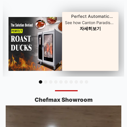
Perfect Automatic
Rotating Duck Oven for
See how Canton Paradise
자세히보기
achieves crispier ducks,
Chain Restaurants
faster service, and flawless
consistency—powered by
Chefmax’s high-temp,
dual-heat Automatic
Rotating Duck Oven.
1
2
3
4
5
6
7
8
9
10
Chefmax Showroom