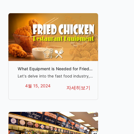
What Equipment is Needed for Fried
Chicken Business?
Let's delve into the fast food industry,
and furnish you with a full equipment
4월 15, 2024
자세히보기
checklist for launching your very own
fried chicken restaurant.