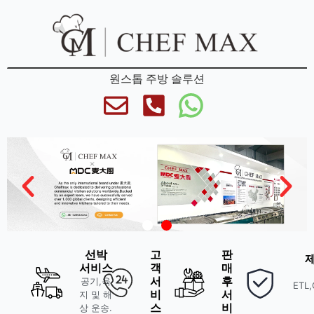
원스톱 주방 솔루션
선박
고
판
서비스
객
매
서
후
공기,육
ETL,
비
서
지 및 해
스
비
상 운송.