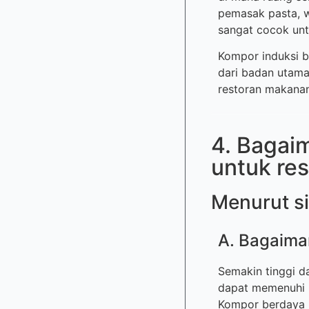
pemasak pasta, wa
sangat cocok unt
Kompor induksi b
dari badan utama
restoran makana
4. Bagai
untuk re
Menurut si
A. Bagaima
Semakin tinggi 
dapat memenuhi p
Kompor berdaya le