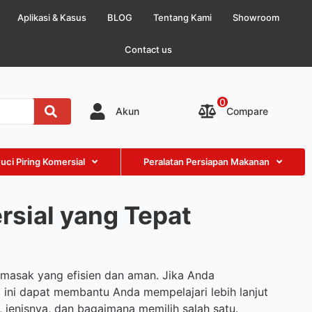
Aplikasi & Kasus
BLOG
Tentang Kami
Showroom
Contact us
0
Compare
Akun
ci Piring Komersial
Peralatan Persiapan Makanan
rsial yang Tepat
asak yang efisien dan aman. Jika Anda
 ini dapat membantu Anda mempelajari lebih lanjut
 jenisnya, dan bagaimana memilih salah satu.