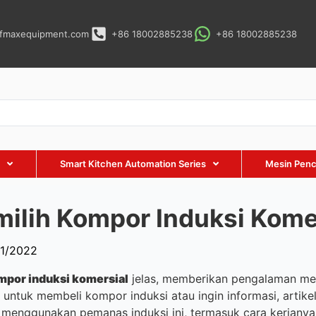
fmaxequipment.com
+86 18002885238
+86 18002885238
l
Smart Kitchen Automation Series
Mesin Pencu
ilih Kompor Induksi Kome
11/2022
mpor induksi komersial
jelas, memberikan pengalaman mem
tuk membeli kompor induksi atau ingin informasi, artikel
menggunakan pemanas induksi ini, termasuk cara kerjanya,