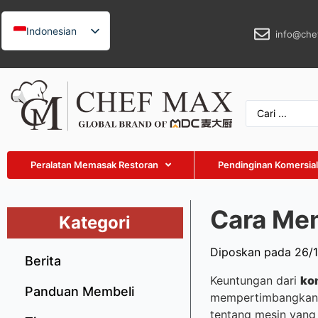
Indonesian
info@che
English
German
French
Spanish
Russian
Peralatan Memasak Restoran
Pendinginan Komersia
Arabic
Turkish
Cara Mem
Vietnamese
Kategori
Thai
Diposkan pada 26/
Berita
Malay
Keuntungan dari
ko
Japanese
Panduan Membeli
mempertimbangkan un
Korean
tentang mesin yang 