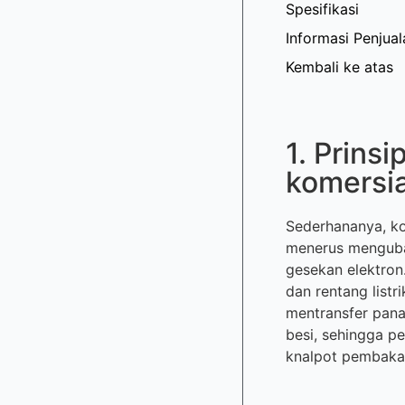
Spesifikasi
Informasi Penjual
Kembali ke atas
1. Prins
komersia
Sederhananya, ko
menerus menguba
gesekan elektron
dan rentang list
mentransfer pana
besi, sehingga p
knalpot pembakara