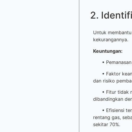
2. Identi
Untuk membantu 
kekurangannya.
Keuntungan:
• Pemanasan cep
• Faktor keaman
dan risiko pemba
• Fitur tidak m
dibandingkan deng
• Efisiensi ter
rentang gas, seba
sekitar 70%.