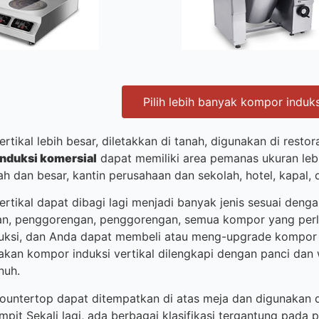
Pilih lebih banyak kompor induks
ertikal lebih besar, diletakkan di tanah, digunakan di res
nduksi komersial
dapat memiliki area pemanas ukuran leb
 dan besar, kantin perusahaan dan sekolah, hotel, kapal, d
ertikal dapat dibagi lagi menjadi banyak jenis sesuai den
an, penggorengan, penggorengan, semua kompor yang per
nduksi, dan Anda dapat membeli atau meng-upgrade kompor 
kan kompor induksi vertikal dilengkapi dengan panci dan
nuh.
ountertop dapat ditempatkan di atas meja dan digunakan 
mpit Sekali lagi, ada berbagai klasifikasi tergantung pad