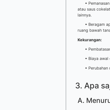
• Pemanasan yan
atau saus cokelat
lainnya.
• Beragam aplik
ruang bawah tana
Kekurangan:
• Pembatasan ba
• Biaya awal da
• Perubahan med
3. Apa sa
A. Menuru