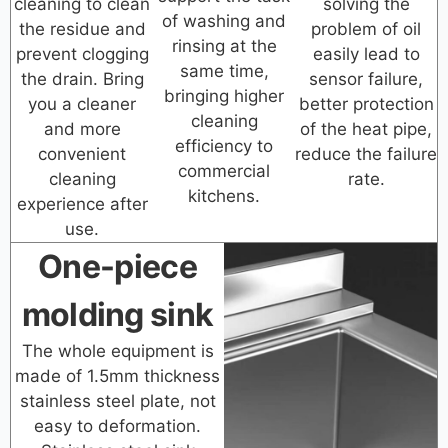
cleaning to clean
solving the
of washing and
the residue and
problem of oil
rinsing at the
prevent clogging
easily lead to
same time,
the drain. Bring
sensor failure,
bringing higher
you a cleaner
better protection
cleaning
and more
of the heat pipe,
efficiency to
convenient
reduce the failure
commercial
cleaning
rate.
kitchens.
experience after
use.
One-piece
molding sink
The whole equipment is
made of 1.5mm thickness
stainless steel plate, not
easy to deformation.