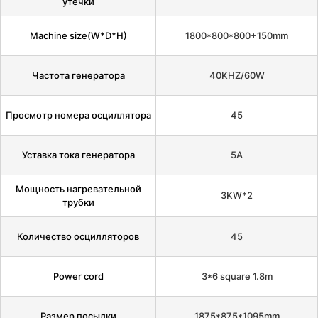
утечки
Machine size(W*D*H)
1800*800*800+150mm
Частота генератора
40KHZ/60W
Просмотр номера осциллятора
45
Уставка тока генератора
5A
Мощность нагревательной
3KW*2
трубки
Количество осцилляторов
45
Power cord
3*6 square 1.8m
Размер посылки
1875*875*1095mm