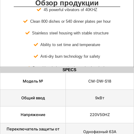
Обзор продукции
45 powerful vibrators of 40KHZ
Clean 800 dishes or 540 dinner plates per hour
Stainless steel housing with stable structure
Ability to set time and temperature
Anti-dry burn technology for safety
Sound insulation and noise reduction design
SPECS
Модель №
CM-DW-S18
Общий ввод
9кВт
Напряжение
220V50HZ
Переключатель защиты от
Однофазный 63A