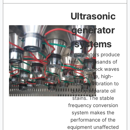
Ultrasonic
generator
systems
45 generators produce
tens of thousands of
powerful shock waves
per minute, high-
frequency vibration to
quickly separate oil
stains. The stable
frequency conversion
system makes the
performance of the
equipment unaffected