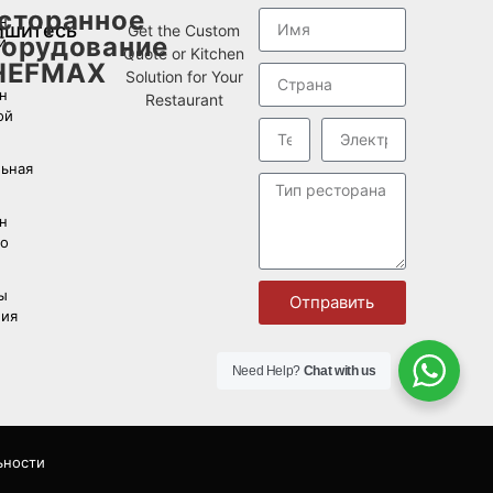
сторанное
н
ишитесь
Get the Custom
орудование
й
Quote or Kitchen
HEFMAX
Solution for Your
н
Restaurant
ой
ьная
н
о
ы
Отправить
ия
Need Help?
Chat with us
ьности