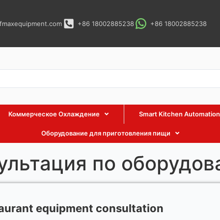
fmaxequipment.com
+86 18002885238
+86 18002885238
Коммерческое Охлаждение
Smart Kitchen Automation
Оборудование для приготовления пищи
ультация по оборудо
taurant equipment consultation