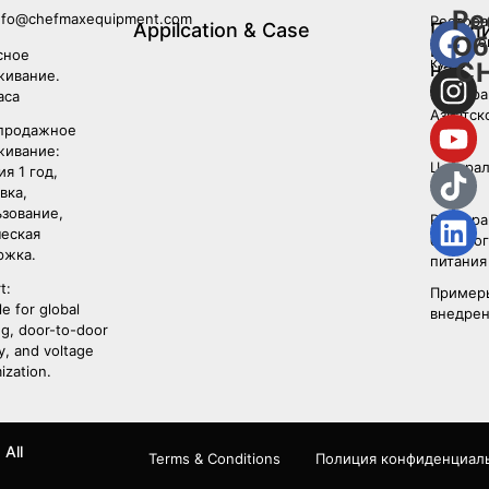
Ре
nfo@chefmaxequipment.com
Рестора
Appilcation & Case
Подп
Об
западно
на
сное
кухни
C
нас
живание.
Рестора
аса
Азиатск
продажное
кухни
живание:
Централ
ия 1 год,
Кухня
вка,
зование,
Рестора
ческая
быстрог
ржка.
питания
t:
Пример
le for global
внедрен
ng, door-to-door
y, and voltage
ization.
 All
Terms & Conditions
Полиция конфиденциал