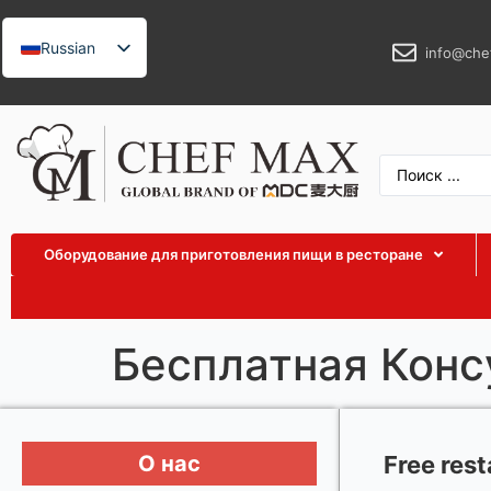
Russian
info@che
English
German
French
Spanish
Arabic
Оборудование для приготовления пищи в ресторане
Turkish
Vietnamese
Thai
Бесплатная Конс
Indonesian
Malay
Japanese
О нас
Free res
Korean