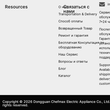
i
Resources
Связаться с
О нас
нами
Серви
Transportation & Delivery
обслу
Способ оплаты
7*24 ч
Возвращенный Товар
После
обслу
Ремонт и гарантия
Гарант
Бесплатная Консультация по
устано
оборудованию
исполь
техни
Наш Сервис
подде
Вопросы и ответы
Suppor
Блог
Availab
shippi
Каталог
deliver
custom
Copyright © 2026 Dongguan Chefmax Electric Appliance Co., Ltd.
rights reserved.