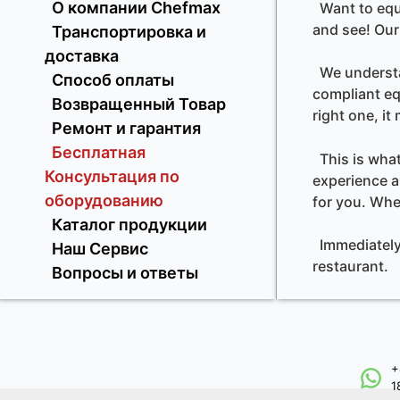
О компании Chefmax
Want to equi
and see! Our
Транспортировка и
доставка
We understan
Способ оплаты
compliant eq
Возвращенный Товар
right one, i
Ремонт и гарантия
Бесплатная
This is what
Консультация по
experience a
оборудованию
for you. Whe
Каталог продукции
Immediately 
Наш Сервис
restaurant.
Вопросы и ответы
+
1