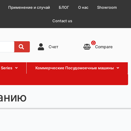
Применение и случай
БЛОГ
О нас
Showroom
Contact us
0
Compare
Счет
 Series
Коммерческие Посудомоечные машины
ванию