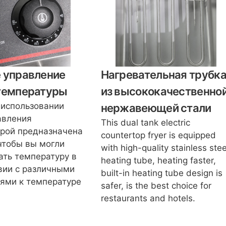
 управление
Нагревательная трубк
температуры
из высококачественно
 использовании
нержавеющей стали
авления
This dual tank electric
рой предназначена
countertop fryer is equipped
 чтобы вы могли
with high-quality stainless stee
ать температуру в
heating tube, heating faster,
вии с различными
built-in heating tube design is
ями к температуре
safer, is the best choice for
restaurants and hotels.