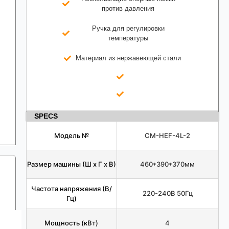
против давления
Ручка для регулировки
температуры
Материал из нержавеющей стали
SPECS
Модель №
СМ-HEF-4L-2
Размер машины (Ш х Г х В)
460*390*370мм
Частота напряжения (В/
220-240В 50Гц
Гц)
Мощность (кВт)
4