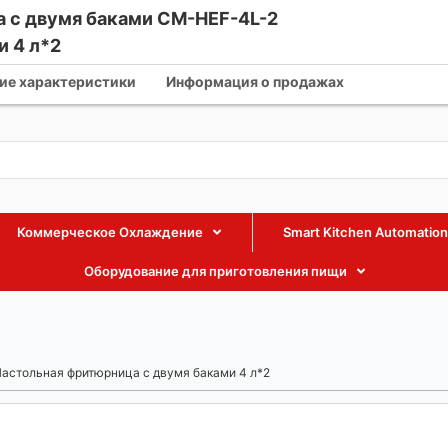
 с двумя баками CM-HEF-4L-2
и 4 л*2
fmaxequipment.com
+86 18002885238
+86 18002885238
ие характеристики
Информация о продажах
Коммерческое Охлаждение
Smart Kitchen Automation
Оборудование для приготовления пищи
астольная фритюрница с двумя баками 4 л*2