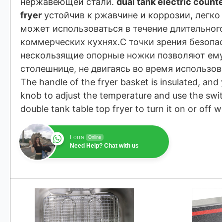
нержавеющей стали.
dual tank electric count
fryer
устойчив к ржавчине и коррозии, легко
может использоваться в течение длительног
коммерческих кухнях.С точки зрения безопа
нескользящие опорные ножки позволяют ему
столешнице, не двигаясь во время использов
The handle of the fryer basket is insulated, and
knob to adjust the temperature and use the swi
double tank table top fryer to turn it on or off 
Lorra
Online
Need Help? Chat with us