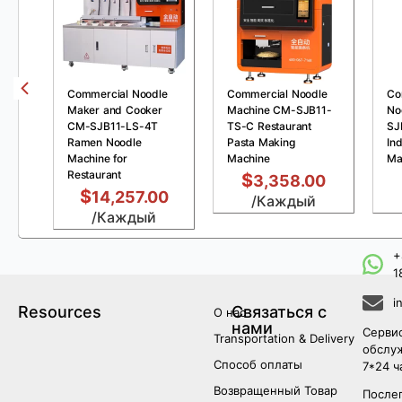
Commercial Noodle
Commercial Noodle
Co
Maker and Cooker
Machine CM-SJB11-
No
CM-SJB11-LS-4T
TS-C Restaurant
SJ
Ramen Noodle
Pasta Making
Ind
Machine for
Machine
Ma
Restaurant
$
3,358.00
$
14,257.00
/Каждый
/Каждый
+
1
i
Resources
Связаться с
О нас
нами
Серви
Transportation & Delivery
обслу
Способ оплаты
7*24 ч
Возвращенный Товар
После