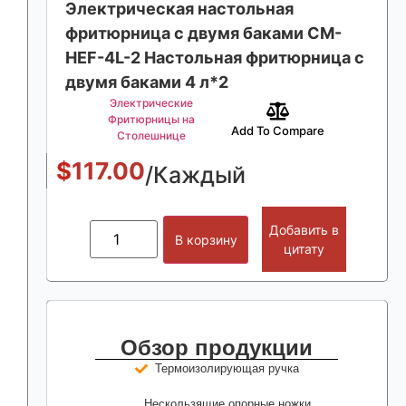
Электрическая настольная
фритюрница с двумя баками CM-
HEF-4L-2 Настольная фритюрница с
двумя баками 4 л*2
Электрические
Фритюрницы на
Add To Compare
Столешнице
$
117.00
/Каждый
Добавить в
В корзину
цитату
Обзор продукции
Термоизолирующая ручка
Нескользящие опорные ножки