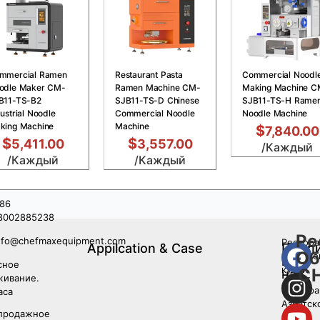
mmercial Ramen
Restaurant Pasta
Commercial Noodl
odle Maker CM-
Ramen Machine CM-
Making Machine C
B11-TS-B2
SJB11-TS-D Chinese
SJB11-TS-H Rame
ustrial Noodle
Commercial Noodle
Noodle Machine
king Machine
Machine
$
7,840.00
$
$
5,411.00
3,557.00
/Каждый
/Каждый
/Каждый
86
8002885238
Ре
nfo@chefmaxequipment.com
Рестора
Appilcation & Case
Подп
Об
западно
на
сное
кухни
C
нас
живание.
Рестора
аса
Азиатск
продажное
кухни