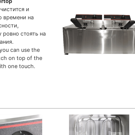
ertop
 чистится и
о времени на
сности,
 ровно стоять на
ания.
 you can use the
tch on top of the
with one touch.