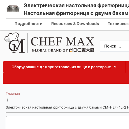
Электрическая настольная фритюрница
Russian
Настольная фритюрница с двумя бакам
info@che
English
Подробности
Resources & Downloads
Техническ
German
French
Spanish
Arabic
Оборудование для приготовления пищи в ресторане
Turkish
Vietnamese
Thai
Главная
Indonesian
/
Malay
Электрическая настольная фритюрница с двумя баками CM-HEF-4L-2 Н
Japanese
Korean