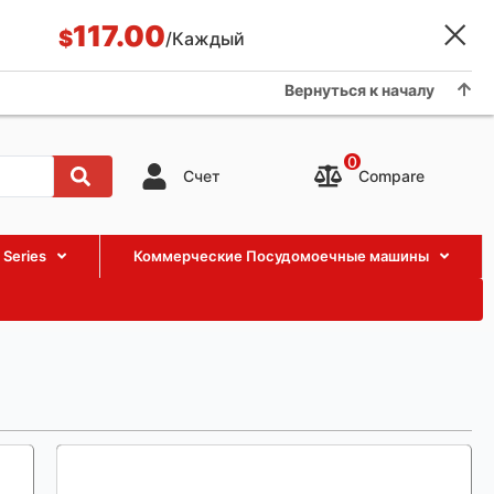
117.00
Применение и случай
БЛОГ
О нас
Showroom
$
/Каждый
Contact us
Вернуться к началу
0
Compare
Счет
 Series
Коммерческие Посудомоечные машины