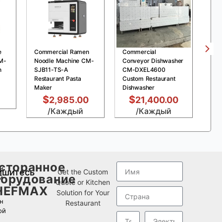
e
Commercial Ramen
Commercial
Com
M-
Noodle Machine CM-
Conveyor Dishwasher
Pre
n
SJB11-TS-A
CM-DXEL4600
MDX
Restaurant Pasta
Custom Restaurant
Chi
Maker
Dishwasher
Fry
$
$
2,985.00
21,400.00
/Каждый
/Каждый
сторанное
н
ишитесь
Get the Custom
орудование
й
Quote or Kitchen
HEFMAX
Solution for Your
н
Restaurant
ой