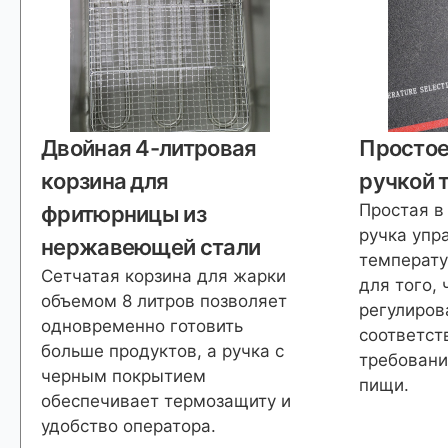
Двойная 4-литровая
Простое
корзина для
ручкой 
Простая в
фритюрницы из
ручка упр
нержавеющей стали
температу
Сетчатая корзина для жарки
для того,
объемом 8 литров позволяет
регулиров
одновременно готовить
соответст
больше продуктов, а ручка с
требовани
черным покрытием
пищи.
обеспечивает термозащиту и
удобство оператора.