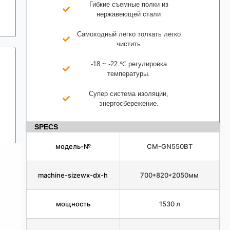
Гибкие съемные полки из
нержавеющей стали
Самоходный легко толкать легко
чистить
-18 ~ -22 ℃ регулировка
температуры.
Супер система изоляции,
энергосбережение.
SPECS
модель-№
СМ-GN550BT
machine-sizewx-dx-h
700*820*2050мм
мощность
1530 л