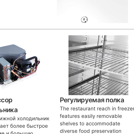
ссор
Регулируемая полка
The restaurant reach in freeze
ьника
features easily removable
ижной холодильник
shelves to accommodate
ает более быстрое
diverse food preservation
ие и большую