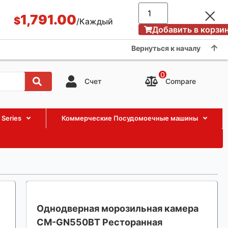
Применение и случай
БЛОГ
О нас
Showroom
1,791.00
$
/Каждый
Добавить в корзи
Contact us
Вернуться к началу
0
Compare
Счет
 Series
Коммерческие Посудомоечные машины
Однодверная морозильная камера
CM-GN550BT Ресторанная