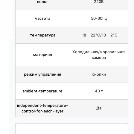
вольт
220В
частота
50-60Гц
температура
-18- -22°С/10- -2°С
Холодильная/морозильная
материал
камера
режим управления
Кнопки
ambient-temperature
43 т
independent-temperature-
Да
control-for-each-layer