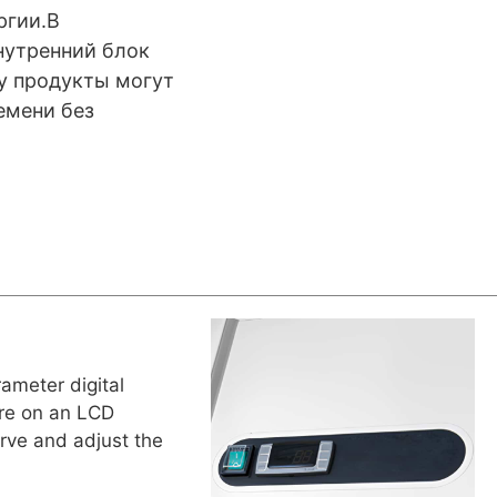
ргии.В
нутренний блок
у продукты могут
емени без
rameter digital
ure on an LCD
erve and adjust the