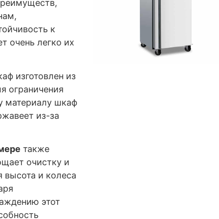
преимуществ,
нам,
тойчивость к
т очень легко их
аф изготовлен из
я ограничения
му материалу шкаф
ржавеет из-за
амере
также
ощает очистку и
 высота и колеса
аря
лаждению этот
собность