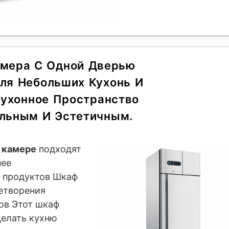
амера С Одной Дверью
ля Небольших Кухонь И
Кухонное Пространство
льным И Эстетичным.
 камере
подходят
нее
 продуктов Шкаф
етворения
ов Этот шкаф
делать кухню