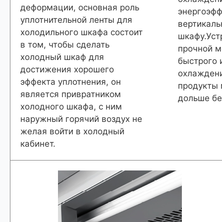
деформации, основная роль
энергоэфф
уплотнительной ленты для
вертикал
холодильного шкафа состоит
шкафу.Уст
в том, чтобы сделать
прочной м
холодный шкаф для
быстрого 
достижения хорошего
охлаждени
эффекта уплотнения, он
продукты 
является привратником
дольше бе
холодного шкафа, с ним
наружный горячий воздух не
желая войти в холодный
кабинет.