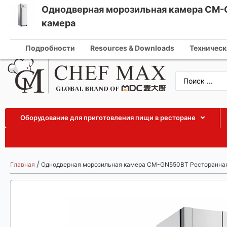
Однодверная морозильная камера CM-
Russian
камера
info@che
English
Подробности
Resources & Downloads
Техническ
German
French
Spanish
Arabic
Оборудование для приготовления пищи в ресторане
Turkish
Vietnamese
Thai
/
Главная
Однодверная морозильная камера CM-GN550BT Ресторанная
Indonesian
Malay
Japanese
Korean