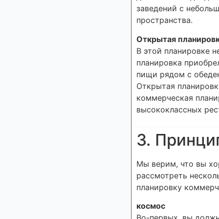
заведений с неболь
пространства.
Открытая планировк
В этой планировке н
планировка приобре
пищи рядом с обеден
Открытая планировка
коммерческая планир
высококлассных рес
3. Принци
Мы верим, что вы хо
рассмотреть несколь
планировку коммерче
космос
Во-первых, вы должн