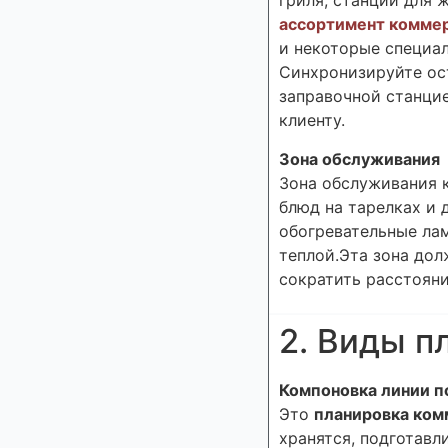
гриля, станции для 
ассортимент коммер
и некоторые специа
Синхронизируйте ост
заправочной станци
клиенту.
Зона обслуживания
Зона обслуживания 
блюд на тарелках и 
обогревательные лам
теплой.Эта зона дол
сократить расстояни
2. Виды п
Компоновка линии п
Это
планировка ком
хранятся, подготавл