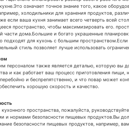
кухне.Это означает точное знание того, какое оборуд
например, холодильники для хранения продуктов, разл
аже если ваша кухня занимает всего четверть всей ст
еся пространство, чтобы максимизировать его. прост
й части дома.Большие и богато украшенные планировк
о подходят для кухонь с большим пространством.Если 
ельный стиль позволяет лучше использовать ограниче
лом
м персоналом также является деталью, которую вы до
тва и как работает ваш процесс приготовления пищи, 
перебойно и беспрепятственно, и что повар может ко
обеспечить хорошую скорость и качество.
ность
 кухонного пространства, пожалуйста, руководствуйт
и и нормами безопасности пищевых продуктов.Вы до
мание безопасности пищевых продуктов, например, ва