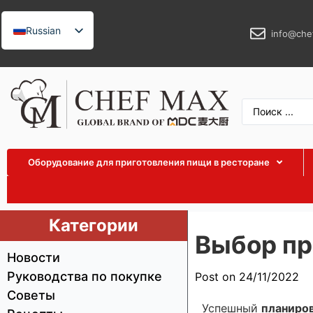
Russian
info@che
English
German
French
Spanish
Arabic
Оборудование для приготовления пищи в ресторане
Turkish
Vietnamese
Thai
Категории
Выбор пр
Indonesian
Новости
Malay
Руководства по покупке
Post on 24/11/2022
Japanese
Советы
Korean
Успешный
планиро