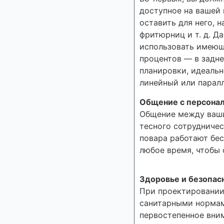
доступное на вашей 
оставить для него, 
фритюрниц и т. д. Д
использовать имеюще
процентов — в задне
планировки, идеальн
линейный или паралл
Общение с персона
Общение между ваши
тесного сотрудничес
повара работают бес
любое время, чтобы 
Здоровье и безопас
При проектировании
санитарными нормам
первостепенное вни