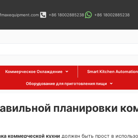
fmaxequipment.com
+86 18002885238
+86 18002885238
Коммерческое Охлаждение
Smart Kitchen Automation
Оборудование для приготовления пищи
авильной планировки ко
вка коммерческой кухни
должен быть прост в использо