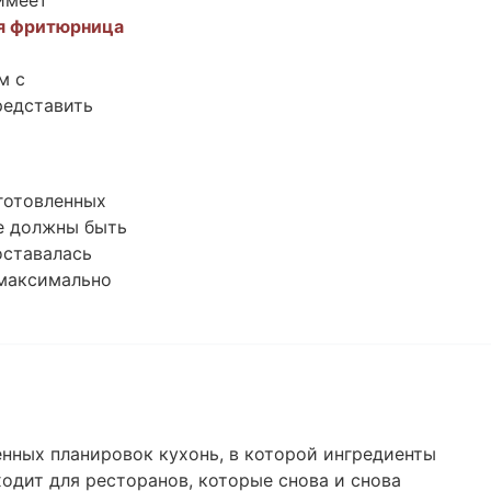
 имеет
я фритюрница
м с
редставить
готовленных
не должны быть
оставалась
 максимально
нных планировок кухонь, в которой ингредиенты
ходит для ресторанов, которые снова и снова