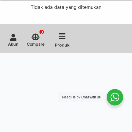
Tidak ada data yang ditemukan
0
Akun
Compare
Produk
Need Help?
Chat with us