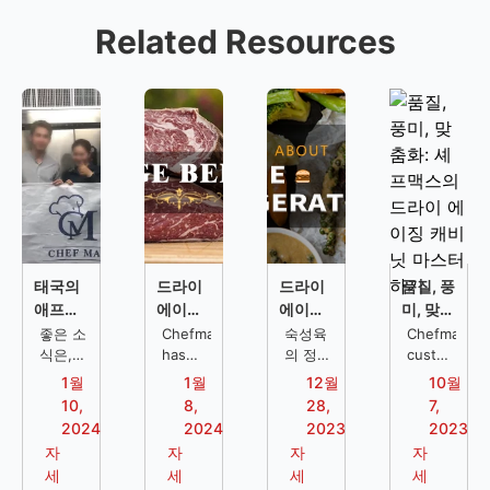
Related Resources
태국의
드라이
드라이
품질, 풍
애프터
에이징
에이지
미, 맞춤
서비스
냉장고
냉장고:
화: 셰프
좋은 소
Chefmax
숙성육
Chefmax
지원: 레
식은,
FAQ
has
알아야
의 정
맥스의
customized
셰프맥
compiled
의, 건
a dry
스토랑
할 모든
드라이
1월
1월
12월
10월
스가 전
the
식 숙성
aging
주방 솔
것
에이징
10,
8,
28,
7,
문 레스
most
과 습식
cabinet
루션
캐비닛
2024
2024
2023
2023
토랑 주
frequently
숙성의
for a
마스터
자
자
자
자
방 솔루
asked
차이점,
restaurant
하기
세
세
세
세
션 애프
questions
비즈니
located