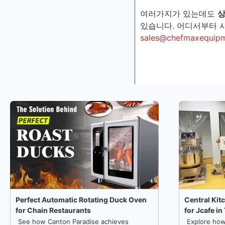
여러가지가 있는데도
상
있습니다. 어디서부터 
sales@chefmaxequip
Perfect Automatic Rotating Duck Oven
Central Kit
for Chain Restaurants
for Jcafe in
See how Canton Paradise achieves
Explore how 