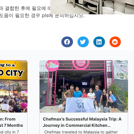
과 결합한 후에 필요에 따라 디자인 계획을 명확하게 만들 수
움이 필요한 경우 pls에 문의하십시오.
on: From
Chefmax's Successful Malaysia Trip: A
ust 7 Months
Journey in Commercial Kitchen
Solutions
d city in 7
Chefmax traveled to Malaysia to gather