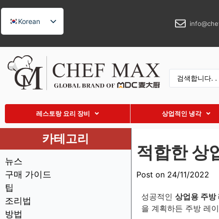
Korean
info@che
English
German
French
Spanish
Russian
레스토랑 요리 장비
상업적인 냉각
Arabic
Turkish
카테고리
적합한 상
Vietnamese
뉴스
Thai
구매 가이드
Post on 24/11/2022
Indonesian
팁
성공적인
상업용 주방
Malay
조리법
을 계획하든 주방 레이
방법
Japanese