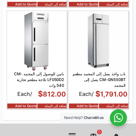
إضافة إلى السلة
Add to Quote
إضافة إلى السلة
Add to Quote
باب واحد يصل إلى المجمد مطعم
بابين للوصول إلى المجمد CM-
CM-GN550BT يصل إلى
LF050D2 ثلاجة مطعم تجارية
المجمد
540 وات
$
$
812.00
1,791.00
/Each
/Each
إضافة إلى السلة
Add to Quote
إضافة إلى السلة
Add to Quote
Need Help?
Chat with us
0