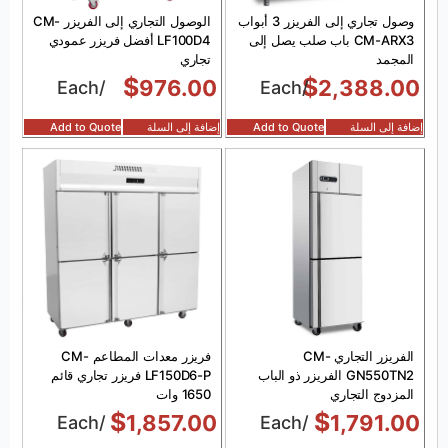
وصول تجاري إلى الفريزر 3 أبواب
الوصول التجاري إلى الفريزر CM-
CM-ARX3 باب صلب يصل إلى
LF100D4 أفضل فريزر عمودي
المجمد
تجاري
$
$
976.00
2,388.00
/Each
/Each
إضافة إلى السلة
Add to Quote
إضافة إلى السلة
Add to Quote
الفريزر التجاري CM-
فريزر معدات المطاعم CM-
GN550TN2 الفريزر ذو الباب
LF150D6-P فريزر تجاري قائم
المزدوج التجاري
1650 وات
$
$
1,857.00
1,791.00
/Each
/Each