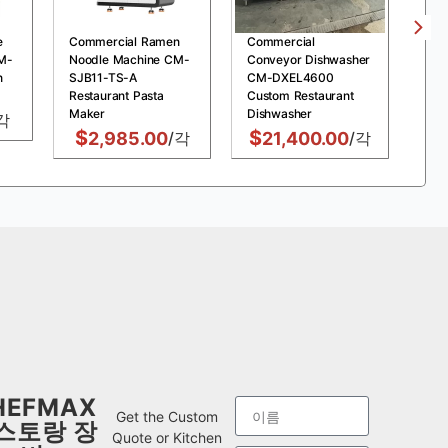
e
Commercial Ramen
Commercial
Com
M-
Noodle Machine CM-
Conveyor Dishwasher
Pre
n
SJB11-TS-A
CM-DXEL4600
MDX
Restaurant Pasta
Custom Restaurant
Chi
Maker
Dishwasher
Fry
각
$
$
$
2,985.00
/각
21,400.00
/각
HEFMAX
Get the Custom
스토랑 장
Quote or Kitchen