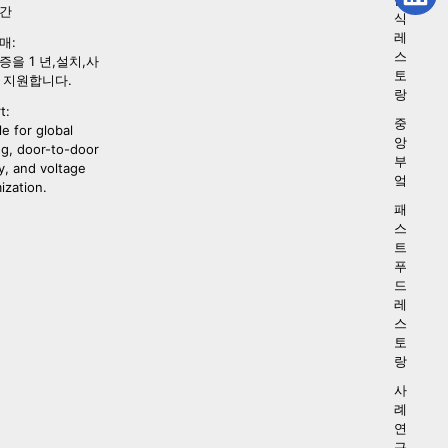
시간
식
레
매:
스
증을 1 년,설치,사
토
 지원합니다.
랑
t:
중
le for global
앙
ng, door-to-door
부
y, and voltage
엌
ization.
패
스
트
푸
드
레
스
토
랑
사
례
연
구