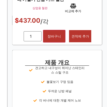
상업용 철판
비교에 추가
$
437.00
/각
장바구니
견적에 추가
제품 개요
견고하고 내구성이 뛰어난 스테인리
스 스틸 구조
불꽃보기 구멍 있음
두꺼운 난방 패널
각 버너에 대한 개별 제어 노브