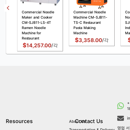
Commercial Noodle
Commercial Noodle
Co
Maker and Cooker
Machine CM-SJB11-
No
CM-SJB11-LS-4T
TS-C Restaurant
SJ
Ramen Noodle
Pasta Making
Ind
Machine for
Machine
Ma
Restaurant
$
3,358.00
/각
$
14,257.00
/각
+
1
i
Resources
Contact Us
About Us
영업 서
Transportation & Delivery