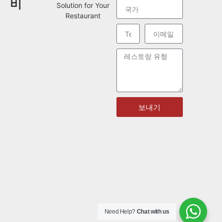
비
Solution for Your
Restaurant
보내기
Need Help?
Chat with us