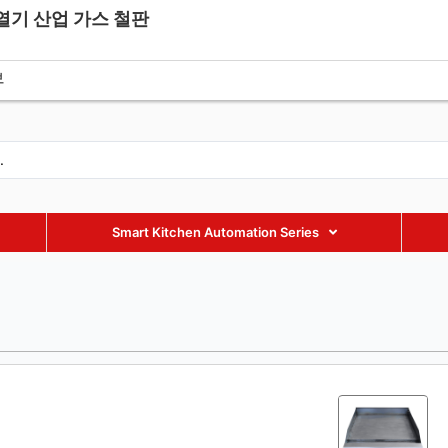
가열기 산업 가스 철판
fmaxequipment.com
+86 18002885238
+86 18002885238
보
Smart Kitchen Automation Series