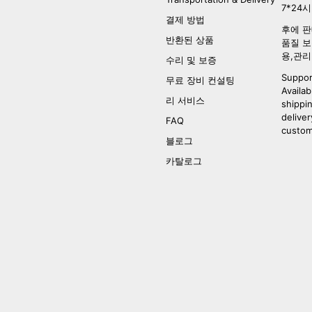
7*24
결제 방법
후에 판
반환된 상품
품질 보
용,관리
수리 및 보증
Suppor
무료 장비 컨설팅
Availab
리 서비스
shippi
deliver
FAQ
custom
블로그
카탈로그