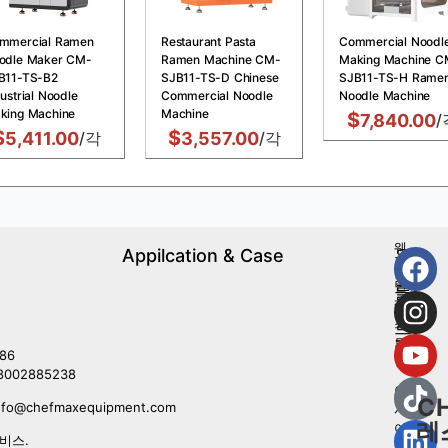
mmercial Ramen
Restaurant Pasta
Commercial Noodl
odle Maker CM-
Ramen Machine CM-
Making Machine C
B11-TS-B2
SJB11-TS-D Chinese
SJB11-TS-H Rame
ustrial Noodle
Commercial Noodle
Noodle Machine
king Machine
Machine
$
7,840.00
/
$
$
5,411.00
/각
3,557.00
/각
웨
Appilcation & Case
우
스
리
턴
를
레
따
스
르
토
라
86
랑
8002885238
아
C
nfo@chefmaxequipment.com
시
레
아
비스.
음