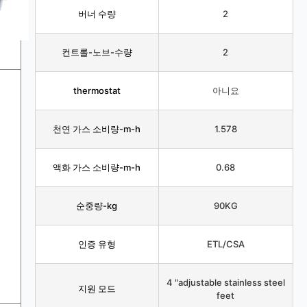
버너 수량
2
컨트롤-노브-수량
2
thermostat
아니요
천연 가스 소비량-m-h
1.578
액화 가스 소비량-m-h
0.68
순중량-kg
90KG
인증 유형
ETL/CSA
4 "adjustable stainless steel
지원 모드
feet