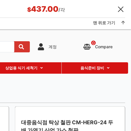
437.00
응용 프로그램 및 사례
블로그
About Us
Showroom
$
/각
Contact us
맨 위로 가기
0
Compare
계정
상업용 식기 세척기
음식준비 장비
대중음식점 탁상 철판 CM-HERG-24 두
배 가열기 산업 가스 철판