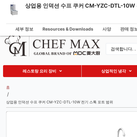
상업용 인덕션 수프 쿠커 CM-YZC-DTL-10W
Korean
info@che
English
세부 정보
Resources & Downloads
사양
판매 정
German
French
Spanish
Russian
레스토랑 요리 장비
상업적인 냉각
Arabic
Turkish
홈
/
Vietnamese
상업용 인덕션 수프 쿠커 CM-YZC-DTL-10W 전기 스톡 포트 범위
Thai
Indonesian
Malay
Japanese