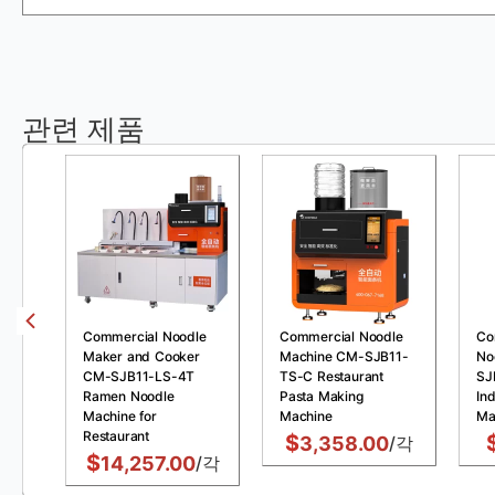
관련 제품
Commercial Noodle
Commercial Noodle
Co
Maker and Cooker
Machine CM-SJB11-
No
CM-SJB11-LS-4T
TS-C Restaurant
SJ
Ramen Noodle
Pasta Making
Ind
Machine for
Machine
Ma
Restaurant
$
3,358.00
/각
$
14,257.00
/각