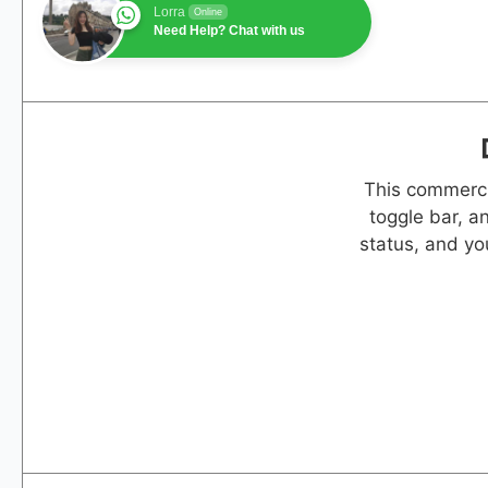
Lorra
Online
Need Help? Chat with us
This commerci
toggle bar, a
status, and yo