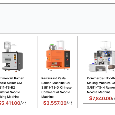
mmercial Ramen
Restaurant Pasta
Commercial Noodl
odle Maker CM-
Ramen Machine CM-
Making Machine C
B11-TS-B2
SJB11-TS-D Chinese
SJB11-TS-H Rame
ustrial Noodle
Commercial Noodle
Noodle Machine
king Machine
Machine
$
7,840.00
/
$
$
5,411.00
/각
3,557.00
/각