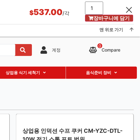
응용 프로그램 및 사례
블로그
About Us
Showroom
537.00
$
/각
장바구니에 담기
Contact us
맨 위로 가기
0
Compare
계정
상업용 식기 세척기
음식준비 장비
상업용 인덕션 수프 쿠커 CM-YZC-DTL-
10W 전기 스톡 포트 범위