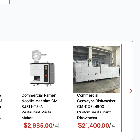
e
Commercial Ramen
Commercial
Com
M-
Noodle Machine CM-
Conveyor Dishwasher
Pre
n
SJB11-TS-A
CM-DXEL4600
MDX
Restaurant Pasta
Custom Restaurant
Chi
Maker
Dishwasher
Fry
각
$
$
$
2,985.00
/각
21,400.00
/각