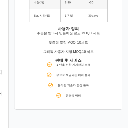
수량(개)
1-30
>30
Est. 시간(일)
1-7 일
30days
사용자 정의
주문을 받아서 만들어진 로고 MOQ:1 세트
맞춤형 포장 MOQ: 10세트
그래픽 사용자 지정:MOQ:10 세트
판매 후 서비스
1 년을 위한 기계장치 보증
자
무료로 제공되는 예비 품목
온라인 기술자 영상 통화
게
동영상 명령