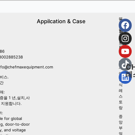
웨
Appilcation & Case
우
스
리
턴
를
레
따
스
르
토
라
86
랑
8002885238
아
C
nfo@chefmaxequipment.com
시
레
아
비스.
음
시간
식
레
매:
스
증을 1 년,설치,사
토
 지원합니다.
랑
t:
중
le for global
앙
ng, door-to-door
부
y, and voltage
엌