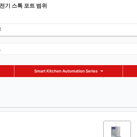
 전기 스톡 포트 범위
fmaxequipment.com
+86 18002885238
+86 18002885238
보
Smart Kitchen Automation Series