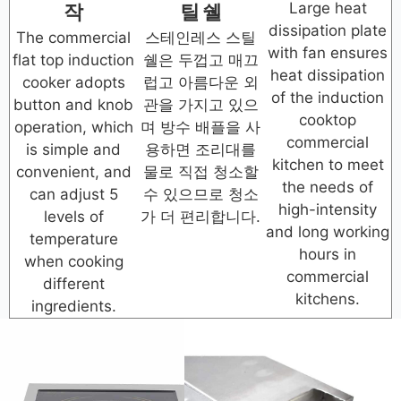
Large heat
작
틸 쉘
dissipation plate
The commercial
스테인레스 스틸
with fan ensures
flat top induction
쉘은 두껍고 매끄
heat dissipation
cooker adopts
럽고 아름다운 외
of the induction
button and knob
관을 가지고 있으
cooktop
operation, which
며 방수 배플을 사
commercial
is simple and
용하면 조리대를
kitchen to meet
convenient, and
물로 직접 청소할
the needs of
can adjust 5
수 있으므로 청소
high-intensity
levels of
가 더 편리합니다.
and long working
temperature
hours in
when cooking
commercial
different
kitchens.
ingredients.