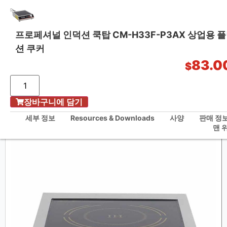
프로페셔널 인덕션 쿡탑 CM-H33F-P3AX 상업용 
션 쿠커
원스톱 주방 솔루션
83.0
$
/
장바구니에 담기
홈
프로페셔널 인덕션 쿡탑 CM-H33F-P3AX 상업용 플랫탑 인덕션 쿠커
세부 정보
Resources & Downloads
사양
판매 정
맨 