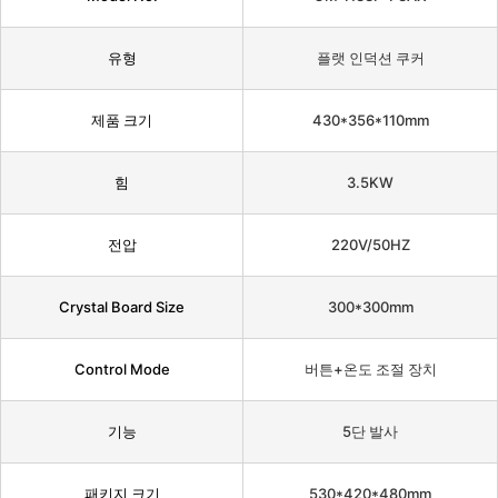
유형
플랫 인덕션 쿠커
제품 크기
430*356*110mm
힘
3.5KW
전압
220V/50HZ
Crystal Board Size
300*300mm
Control Mode
버튼+온도 조절 장치
기능
5단 발사
패키지 크기
530*420*480mm