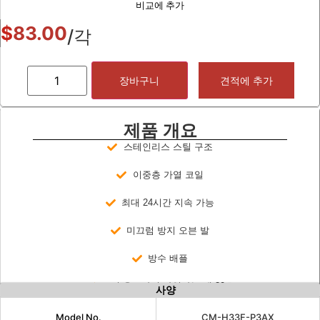
비교에 추가
$
83.00
/각
장바구니
견적에 추가
제품 개요
스테인리스 스틸 구조
이중층 가열 코일
최대 24시간 지속 가능
미끄럼 방지 오븐 발
방수 배플
조리 온도까지 가열하는 데 30초
사양
Model No.
CM-H33F-P3AX