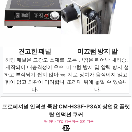
견고한 패널
미끄럼 방지 발
히팅 패널은 고강도 소재로
오븐 받침은 뛰어난 내하중,
제작되어 내충격성이 우수
미끄럼 방지 및 압력 방지 설
하고 부식되기 쉽지 않아 긁
계로 장치가 움직이지 않고
힘이 없고 외관이 미려합니
조리대 위에 놓일 수 있습니
다.
다.
프로페셔널 인덕션 쿡탑 CM-H33F-P3AX 상업용 플랫
탑 인덕션 쿠커
단 하나 가열 감응작용 요리기구