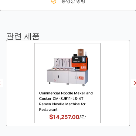
동영상 명령
관련 제품
Commercial Noodle Maker and
Cooker CM-SJB11-LS-4T
Ramen Noodle Machine for
Restaurant
$
14,257.00
/각