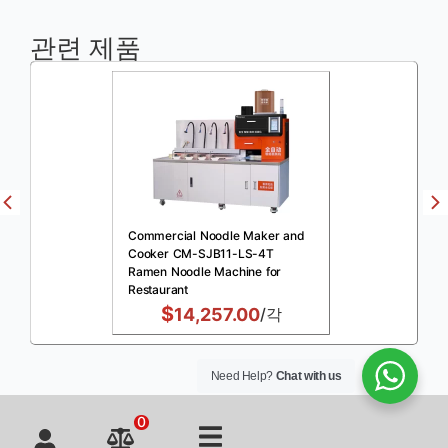
관련 제품
Commercial Noodle Maker and
Cooker CM-SJB11-LS-4T
Ramen Noodle Machine for
Restaurant
$
14,257.00
/각
Need Help?
Chat with us
0