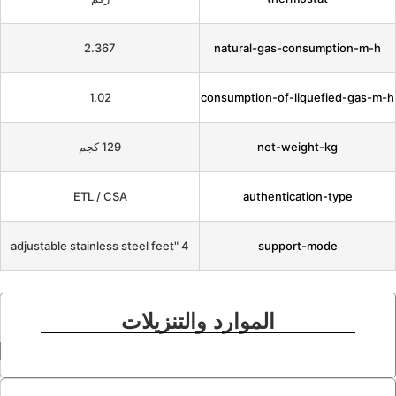
2.367
natural-gas-con
1.02
consumption-of-li
net-weig
129 كجم
ETL / CSA
authenticat
4 "adjustable stainless steel feet
support
الموارد والتنزيلات