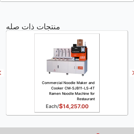
منتجات ذات صله
ne
Commercial Noodle Maker and
nt
Cooker CM-SJB11-LS-4T
ne
Ramen Noodle Machine for
Restaurant
$
/Each
14,257.00