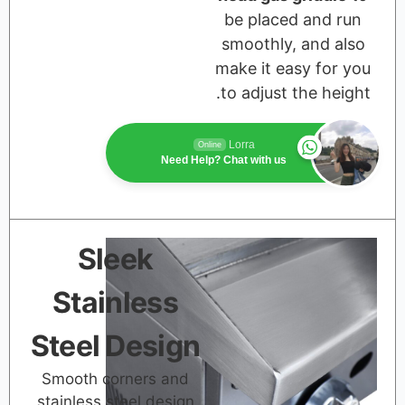
be placed a
smoothly, a
make it easy
to adjust the
Lorra
Online
Need Help? Chat with us
Sleek
Stainless
Steel Design
Smooth corners and
stainless steel design