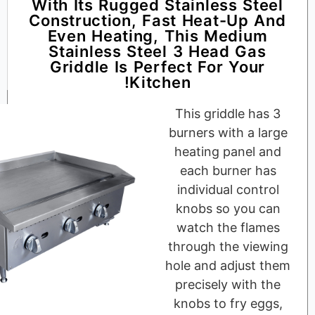
With Its Rugged Stainless 
Construction, Fast Heat-U
Even Heating, This Med
Stainless Steel 3 Head 
Griddle Is Perfect For Y
Kitchen!
This griddle
burners with 
heating pan
each burne
individual c
knobs so y
watch the 
through the 
hole and adj
precisely wi
knobs to fr