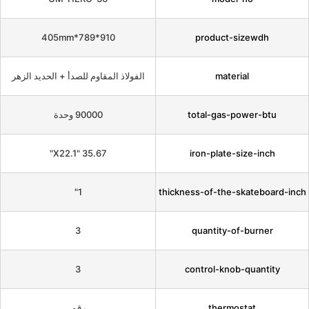
910*789*405mm
product-s
materi
الفولاذ المقاوم للصدأ + الحديد الزهر
total-gas-p
90000 وحدة
35.67 "X22.1"
iron-plate-s
1"
thickness-of-the-s
3
quantity-of
3
control-knob
thermo
رقم