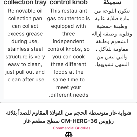
ة
control knob
collection tray
حة من
This restaurant
Removable oil
عالية
gas countertop is
collection pan
ضية
equipped with
can collect
 إزالة
three
excess grease
طبقة
independent
during use,
آكل ،
control knobs, so
stainless steel
س من
you can cook
structure is very
هها.
three different
easy to clean,
just pull out and
foods at the
clean after use.
same time to
meet your
different needs.
توسطة الحجم من الفولاذ المقاوم للصدأ بثلاثة
CM- سطح مطعم غاز
Commercial Griddles