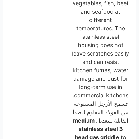
vegetables, fi
and seafo
differe
temperature
stainless 
housing do
leave scratche
and can re
kitchen fume
damage and d
long-term 
commercial k
رجل المصنوعة
ذ المقاوم للصدأ
لتعديل
medium
stainless s
head gas gri