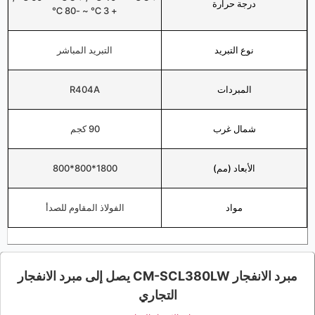
درجة حرارة
+ 3 ℃ ~ -80 ℃
نوع التبريد
التبريد المباشر
المبردات
R404A
شمال غرب
90 كجم
الأبعاد (مم)
1800*800*800
مواد
الفولاذ المقاوم للصدأ
مبرد الانفجار CM-SCL380LW يصل إلى مبرد الانفجار
التجاري