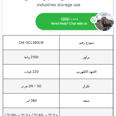
industries storage use.
Lorra
Online
Need Help? Chat with us
نموذج رقم:
CM-SCL380LW
براور
2100 واط
الجهد االكهربى
220 فولت
تكرار
2N ~ 50 هرتز
سعة
380 لتر
+ 3 ℃ ~ -40 ℃ / + 3 ℃ ~ -60 ℃ /