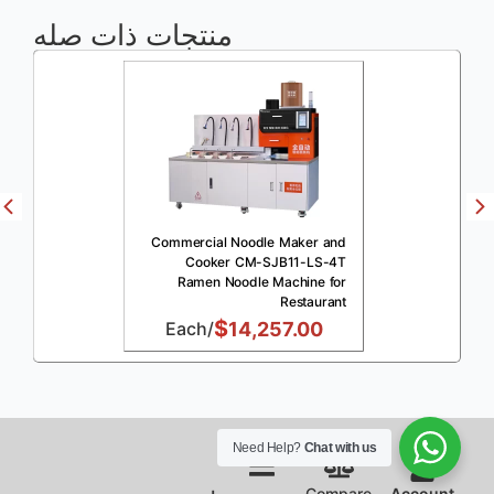
منتجات ذات صله
Commercial Noodle Maker and
Cooker CM-SJB11-LS-4T
Ramen Noodle Machine for
Restaurant
$
/Each
14,257.00
0
Need Help?
Chat with us
Compare
Account