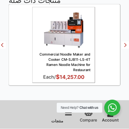
منتجات ذات صله
Commercial Noodle Maker and
Cooker CM-SJB11-LS-4T
Ramen Noodle Machine for
Restaurant
$
/Each
14,257.00
0
Need Help?
Chat with us
Compare
Account
منتجات