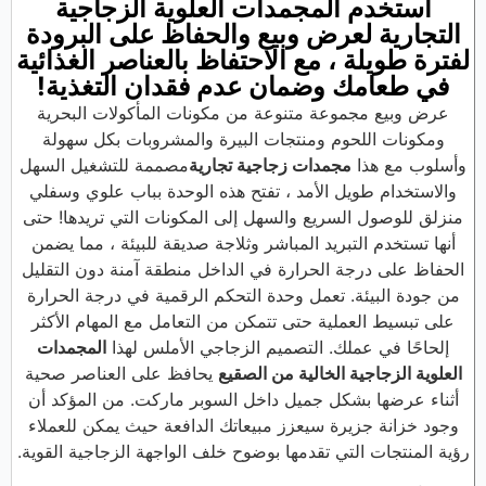
استخدم المجمدات العلوية الزجاجية
التجارية لعرض وبيع والحفاظ على البرودة
لفترة طويلة ، مع الاحتفاظ بالعناصر الغذائية
في طعامك وضمان عدم فقدان التغذية!
عرض وبيع مجموعة متنوعة من مكونات المأكولات البحرية
ومكونات اللحوم ومنتجات البيرة والمشروبات بكل سهولة
وأسلوب مع هذا
مجمدات زجاجية تجارية
مصممة للتشغيل السهل
والاستخدام طويل الأمد ، تفتح هذه الوحدة بباب علوي وسفلي
منزلق للوصول السريع والسهل إلى المكونات التي تريدها! حتى
أنها تستخدم التبريد المباشر وثلاجة صديقة للبيئة ، مما يضمن
الحفاظ على درجة الحرارة في الداخل منطقة آمنة دون التقليل
من جودة البيئة. تعمل وحدة التحكم الرقمية في درجة الحرارة
على تبسيط العملية حتى تتمكن من التعامل مع المهام الأكثر
إلحاحًا في عملك. التصميم الزجاجي الأملس لهذا
المجمدات
العلوية الزجاجية الخالية من الصقيع
يحافظ على العناصر صحية
أثناء عرضها بشكل جميل داخل السوبر ماركت. من المؤكد أن
وجود خزانة جزيرة سيعزز مبيعاتك الدافعة حيث يمكن للعملاء
رؤية المنتجات التي تقدمها بوضوح خلف الواجهة الزجاجية القوية.