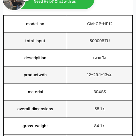
Need Help? Chat with us
model-no
CM-CP-HP12
total-input
50000BTU
descripition
เตาแก๊ส
productwdh
12*29.1*13ซม
material
304SS
overall-dimensions
55 1 บ
gross-weight
84 1 บ