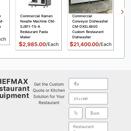
e
Commercial Ramen
Commercial
Com
M-
Noodle Machine CM-
Conveyor Dishwasher
Pre
n
SJB11-TS-A
CM-DXEL4600
MDX
Restaurant Pasta
Custom Restaurant
Chi
Maker
Dishwasher
Fry
ach
$
$
$
2,985.00
/Each
21,400.00
/Each
1
w
HEFMAX
Get the Custom
staurant
Quote or Kitchen
uipment
Solution for Your
Restaurant