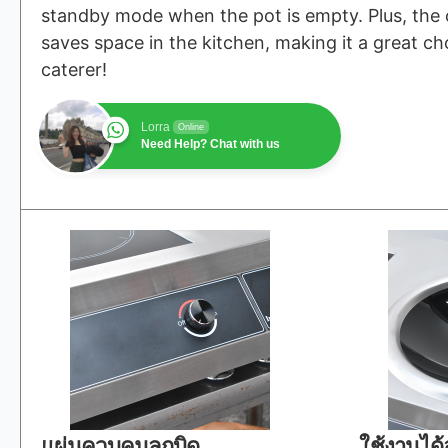
standby mode when the pot is empty. Plus, the
saves space in the kitchen, making it a great ch
caterer!
Lorra
Online
Need Help? Chat with us
แผ่นควบคุมลูกบิด
ใช้งานได