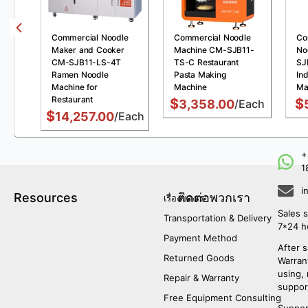
Commercial Noodle
Commercial Noodle
Co
Maker and Cooker
Machine CM-SJB11-
No
CM-SJB11-LS-4T
TS-C Restaurant
SJ
Ramen Noodle
Pasta Making
Ind
Machine for
Machine
Ma
Restaurant
$
$
3,358.00
/Each
$
14,257.00
/Each
+
1
i
Resources
ติดต่อพวกเรา
เรื่องของเรา
Sales s
Transportation & Delivery
7*24 h
Payment Method
After s
Returned Goods
Warrant
using,
Repair & Warranty
suppor
Free Equipment Consulting