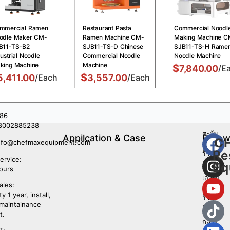
mmercial Ramen
Restaurant Pasta
Commercial Noodl
odle Maker CM-
Ramen Machine CM-
Making Machine C
B11-TS-B2
SJB11-TS-D Chinese
SJB11-TS-H Rame
ustrial Noodle
Commercial Noodle
Noodle Machine
king Machine
Machine
$
7,840.00
/E
$
5,411.00
/Each
3,557.00
/Each
86
8002885238
ตะวัน
Appilcation & Case
Follo
C
nfo@chefmaxequipment.com
ตก
Us
Re
ร้าน
ervice:
อาหาร
Eq
ours
เอเชีย
ales:
อาหาร
y 1 year, install,
ร้าน
 maintainance
อาหาร
t.
กลาง