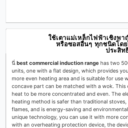
ใช้เตาแม่เหล็กไฟฟ้าเชิงพาณิช
หรือซอสอื่นๆ ทุกชนิดโดย
ประสิท
นี่
best
commercial induction range
has two 50
units, one with a flat design, which provides yo
more even heating area and is suitable for use 
concave part can be matched with a wok. This 
heat to be more concentrated and even. The e
heating method is safer than traditional stoves
flames, and is energy-saving and environmentall
unique technology, you can use it with more co
with an overheating protection device, the devic