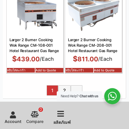
Larger 2 Burner Cooking
Larger 2 Burner Cooking
Wok Range CM-1G8-001
Wok Range CM-2G8-001
Hotel Restaurant Gas Range
Hotel Restaurant Gas Range
$
$
439.00
811.00
/Each
/Each
หยิบใส่ตะกร้า
Add to Quote
หยิบใส่ตะกร้า
Add to Quote
1
2
Need Help?
Chat with us
0
Account
Compare
ผลิตภัณฑ์