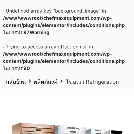
: Undefined array key "background_image" in
/www/wwwroot/chefmaxequipment.com/wp-
content/plugins/elementor/includes/conditions.php
ในบรรทัด
87
Warning
: Trying to access array offset on null in
/www/wwwroot/chefmaxequipment.com/wp-
content/plugins/elementor/includes/conditions.php
ในบรรทัด
90
กลับบ้าน
ผลิตภัณฑ์
โฆษณา Refrigeration