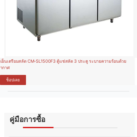
ู้เย็นเตรียมสลัด CM-SL1500F3 ตู้แช่สลัด 3 ประตู ระบายความร้อนด้วย
ากาศ
ช็อปเลย
คู่มือการซื้อ