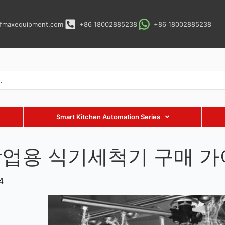
fmaxequipment.com
+86 18002885238
+86 18002885238
Smart Kitchen Automation Series
상업용 식기세척기 구매 
4