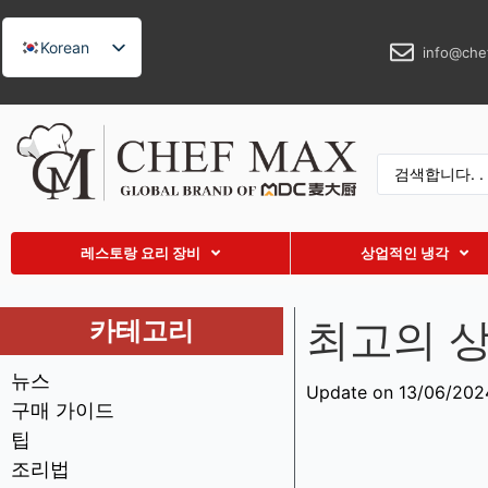
Korean
info@che
English
German
French
Spanish
Russian
레스토랑 요리 장비
상업적인 냉각
Arabic
Turkish
최고의 
카테고리
Vietnamese
Thai
뉴스
Update on 13/06/202
Indonesian
구매 가이드
팁
Malay
조리법
Japanese