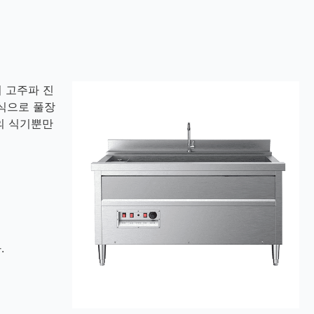
 고주파 진
식으로 풀장
의 식기뿐만
.