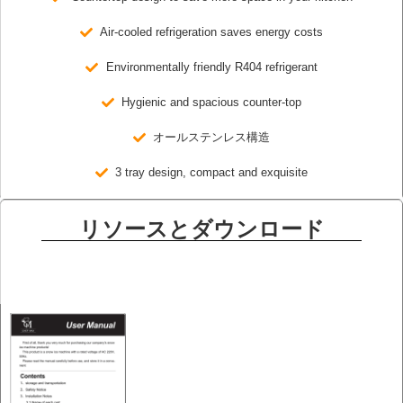
Air-cooled refrigeration saves energy costs
Environmentally friendly R404 refrigerant
Hygienic and spacious counter-top
オールステンレス構造
3 tray design, compact and exquisite
リソースとダウンロード