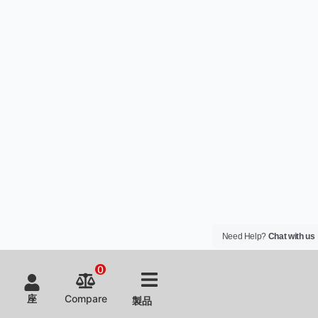
Need Help?
Chat with us
0
座
Compare
製品