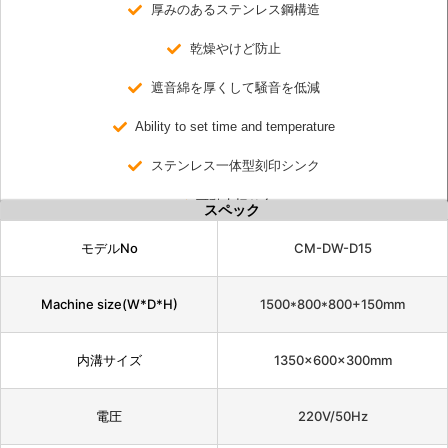
厚みのあるステンレス鋼構造
乾燥やけど防止
遮音綿を厚くして騒音を低減
Ability to set time and temperature
ステンレス一体型刻印シンク
可動水切り台
スペック
モデルNo
CM-DW-D15
Machine size(W*D*H)
1500*800*800+150mm
内溝サイズ
1350×600×300mm
電圧
220V/50Hz