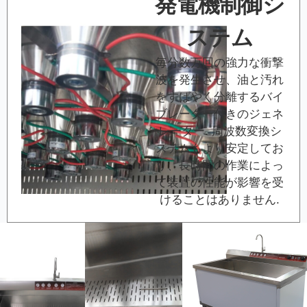
発電機制御シ
ステム
毎分数万回の強力な衝撃
波を発生させ、油と汚れ
をすばやく分離するバイ
ブレーター付きのジェネ
レーター. 周波数変換シ
ステムもより安定してお
り、長時間の作業によっ
て装置の性能が影響を受
けることはありません.