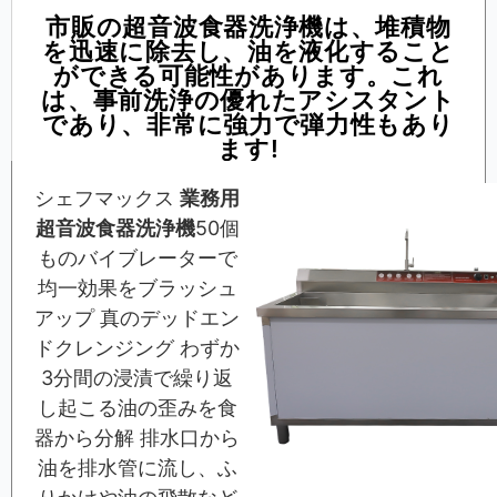
市販の超音波食器洗浄機は、堆積物
を迅速に除去し、油を液化すること
ができる可能性があります。これ
は、事前洗浄の優れたアシスタント
であり、非常に強力で弾力性もあり
ます!
シェフマックス
業務用
超音波食器洗浄機
50個
ものバイブレーターで
均一効果をブラッシュ
アップ 真のデッドエン
ドクレンジング わずか
3分間の浸漬で繰り返
し起こる油の歪みを食
器から分解 排水口から
油を排水管に流し、ふ