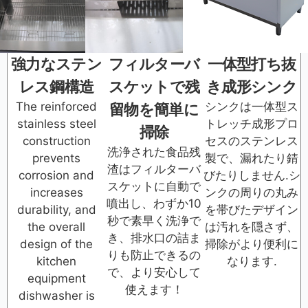
強力なステン
フィルターバ
一体型打ち抜
レス鋼構造
スケットで残
き成形シンク
The reinforced
シンクは一体型ス
留物を簡単に
stainless steel
トレッチ成形プロ
掃除
construction
セスのステンレス
洗浄された食品残
prevents
製で、漏れたり錆
渣はフィルターバ
corrosion and
びたりしません.シ
スケットに自動で
increases
ンクの周りの丸み
噴出し、わずか10
durability, and
を帯びたデザイン
秒で素早く洗浄で
the overall
は汚れを隠さず、
き、排水口の詰ま
design of the
掃除がより便利に
りも防止できるの
kitchen
なります.
で、より安心して
equipment
使えます！
dishwasher is