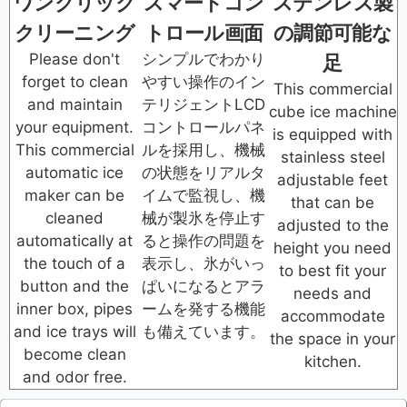
ワンクリック
スマートコン
ステンレス製
クリーニング
トロール画面
の調節可能な
Please don't
シンプルでわかり
足
forget to clean
やすい操作のイン
This commercial
and maintain
テリジェントLCD
cube ice machine
your equipment.
コントロールパネ
is equipped with
This commercial
ルを採用し、機械
stainless steel
automatic ice
の状態をリアルタ
adjustable feet
maker can be
イムで監視し、機
that can be
cleaned
械が製氷を停止す
adjusted to the
automatically at
ると操作の問題を
height you need
the touch of a
表示し、氷がいっ
to best fit your
button and the
ぱいになるとアラ
needs and
inner box, pipes
ームを発する機能
accommodate
and ice trays will
も備えています。
the space in your
become clean
kitchen.
and odor free.