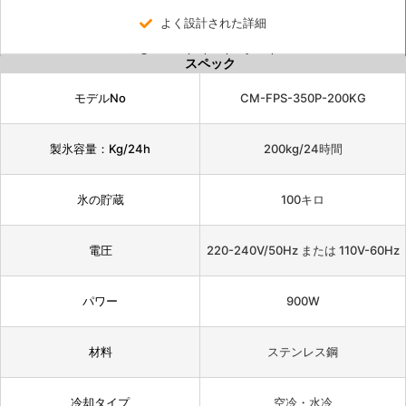
よく設計された詳細
One-touch cleaning function
スペック
モデルNo
CM-FPS-350P-200KG
製氷容量：Kg/24h
200kg/24時間
氷の貯蔵
100キロ
電圧
220-240V/50Hz または 110V-60Hz
パワー
900W
材料
ステンレス鋼
冷却タイプ
空冷・水冷