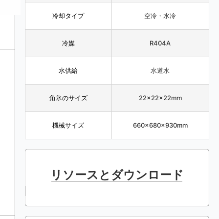
冷却タイプ
空冷・水冷
冷媒
R404A
水供給
水道水
角氷のサイズ
22×22×22mm
機械サイズ
660×680×930mm
リソースとダウンロード