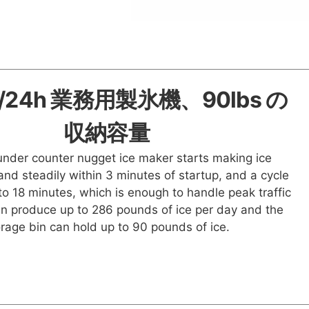
s/24h 業務用製氷機、90lbs の
収納容量
under counter nugget ice maker starts making ice
and steadily within 3 minutes of startup, and a cycle
to 18 minutes, which is enough to handle peak traffic
can produce up to 286 pounds of ice per day and the
orage bin can hold up to 90 pounds of ice.