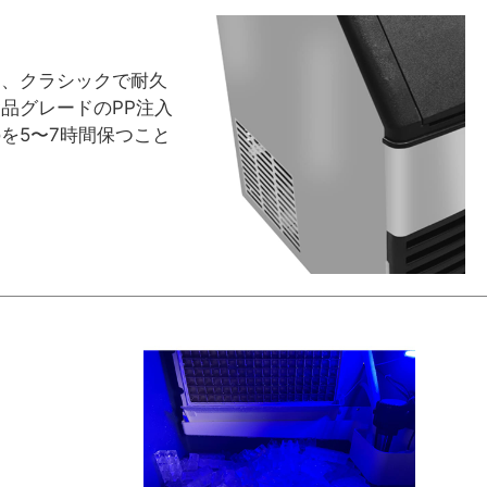
り、クラシックで耐久
食品グレードのPP注入
を5〜7時間保つこと