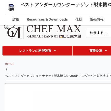
ベスト アンダーカウンター ナゲット製氷機 CM
Japanese
info@che
English
詳細
Resources & Downloads
仕様
販売情報
German
French
Spanish
Russian
レストランの料理装置
商業冷凍
Arabic
ホーム
Turkish
/
Vietnamese
ベスト アンダーカウンター ナゲット製氷機 CM-300P アンダーバー製氷機 41
Thai
Indonesian
Malay
Korean