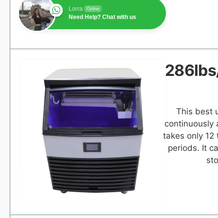
Lorra
Online
Need Help? Chat with us
286lb
This best 
continuously 
takes only 12 
periods. It 
st