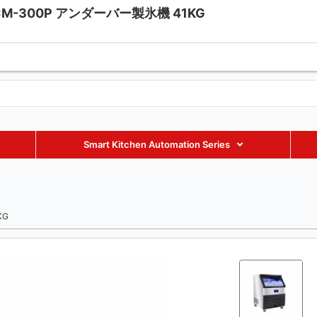
-300P アンダーバー製氷機 41KG
fmaxequipment.com
+86 18002885238
+86 18002885238
Smart Kitchen Automation Series
KG