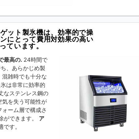
ゲット製氷機は、効率的で操
ンにとって費用対効果の高い
っています。
で最高の.
24時間で
を持ち、あらかじめ製
、混雑時でも十分な
製氷は非常に効率的
丈なステンレス鋼の
空気を失う可能性が
フォーム層で構成さ
掃除ができます。
ア
適です。