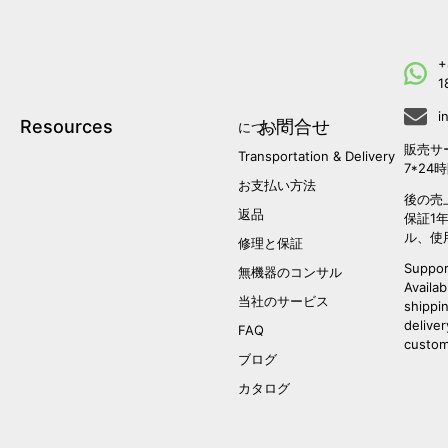
+
1
i
Resources
お問合せ
について
販売サ
Transportation & Delivery
7*24
お支払い方法
後の売
返品
保証1
ル、使
修理と保証
Suppor
無機器のコンサル
Availab
当社のサービス
shippi
deliver
FAQ
custom
ブログ
カタログ