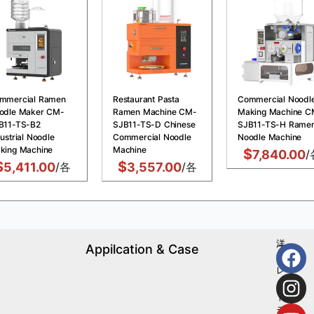
mmercial Ramen
Restaurant Pasta
Commercial Noodl
odle Maker CM-
Ramen Machine CM-
Making Machine C
B11-TS-B2
SJB11-TS-D Chinese
SJB11-TS-H Rame
ustrial Noodle
Commercial Noodle
Noodle Machine
king Machine
Machine
$
7,840.00
/
$
$
5,411.00
/各
3,557.00
/各
洋
Appilcation & Case
フ
食
ォ
レ
ス
ト
ラ