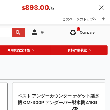
893.00
$
/各
用途-事例
ブログ
について
Showroom
Contact us
このページのトップへ
0
Compare
座
商用食器洗浄機
食料作製装置
ベスト アンダーカウンター ナゲット製氷
機 CM-300P アンダーバー製氷機 41KG