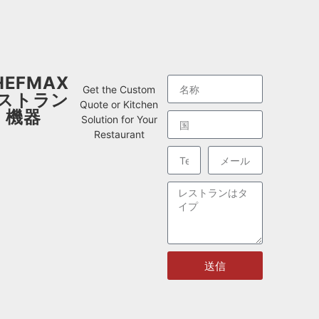
HEFMAX
Get the Custom
ストラン
Quote or Kitchen
機器
Solution for Your
Restaurant
送信