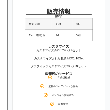
販売情報
時間
数量（個）
1-30
>30
Est。 時間(日)
1-7
30日
カスタマイズ
カスタマイズのロゴMOQ:1セット
カスタマイズされた包装 MOQ: 10Set
グラフィックカスタマイズ:MOQ:10セット
販売後のサービス
1年保証機械
無料のスペアパーツを提供
オンライン技術者Tv
映像指導