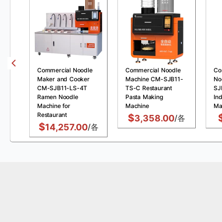
Commercial Noodle
Commercial Noodle
Co
Maker and Cooker
Machine CM-SJB11-
No
CM-SJB11-LS-4T
TS-C Restaurant
SJ
Ramen Noodle
Pasta Making
Ind
Machine for
Machine
Ma
Restaurant
$
3,358.00
/各
$
14,257.00
/各