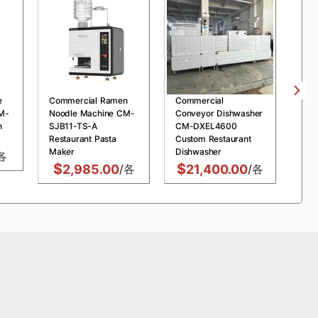
e
Commercial Ramen
Commercial
Com
M-
Noodle Machine CM-
Conveyor Dishwasher
Pre
n
SJB11-TS-A
CM-DXEL4600
MDX
Restaurant Pasta
Custom Restaurant
Chi
Maker
Dishwasher
Fry
各
$
$
$
2,985.00
/各
21,400.00
/各