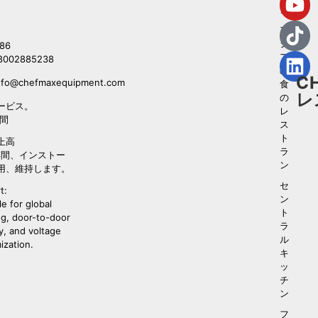
ン
ア
ジ
86
ア
8002885238
の
C
nfo@chefmaxequipment.com
食
レ
の
ービス。
レ
時間
ス
ト
上高
ラ
年間、インストー
ン
用、維持します。
セ
t:
ン
le for global
ト
ng, door-to-door
ラ
y, and voltage
ル
ization.
キ
ッ
チ
ン
フ