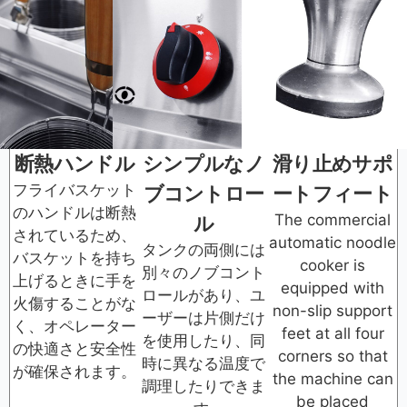
断熱ハンドル
シンプルなノ
滑り止めサポ
フライバスケット
ブコントロー
ートフィート
のハンドルは断熱
The commercial
ル
されているため、
automatic noodle
タンクの両側には
バスケットを持ち
cooker is
別々のノブコント
上げるときに手を
equipped with
ロールがあり、ユ
火傷することがな
non-slip support
ーザーは片側だけ
く、オペレーター
feet at all four
を使用したり、同
の快適さと安全性
corners so that
時に異なる温度で
が確保されます。
the machine can
調理したりできま
be placed