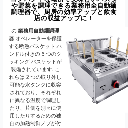
や野菜を調理できる業務用全自動麺
調理器で、厨房の効率アップと飲食
店の収益アップに！
の
業務用自動麺調理
器
オペレーターを保護
する断熱バスケット ハ
ンドル付きの 6 つのク
ッキング バスケットが
装備されています. こ
れらは 2 つの取り外し
可能な水タンクに収容
されており、それぞれ
に異なる温度で調理し
たり、片側を別々に使
用したりするための独
自の加熱制御ノブが付