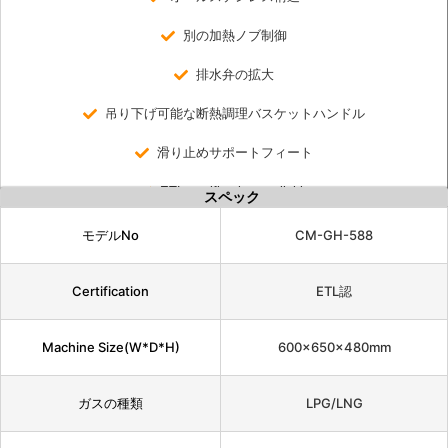
別の加熱ノブ制御
排水弁の拡大
吊り下げ可能な断熱調理バスケットハンドル
滑り止めサポートフィート
ETL certification available
スペック
モデルNo
CM-GH-588
Certification
ETL認
Machine Size(W*D*H)
600×650×480mm
ガスの種類
LPG/LNG