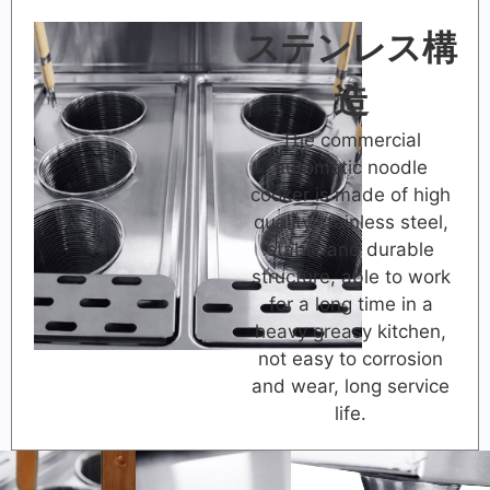
ステンレス構
造
The commercial
automatic noodle
cooker is made of high
quality stainless steel,
stable and durable
structure, able to work
for a long time in a
heavy greasy kitchen,
not easy to corrosion
and wear, long service
life.