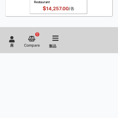
Restaurant
$
14,257.00
/各
0
座
Compare
製品