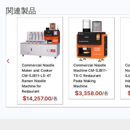
関連製品
Commercial Noodle
Commercial Noodle
Co
Maker and Cooker
Machine CM-SJB11-
No
CM-SJB11-LS-4T
TS-C Restaurant
SJ
Ramen Noodle
Pasta Making
Ind
Machine for
Machine
Ma
Restaurant
$
3,358.00
/各
$
14,257.00
/各