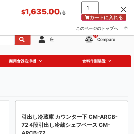
1,635.00
用途-事例
ブログ
について
Showroom
Contact us
$
/各
カートに入れる
このページのトップへ
0
Compare
座
商用食器洗浄機
食料作製装置
引出し冷蔵庫 カウンター下 CM-ARCB-
72 4段引出し冷蔵シェフベース CM-
ARCB-72