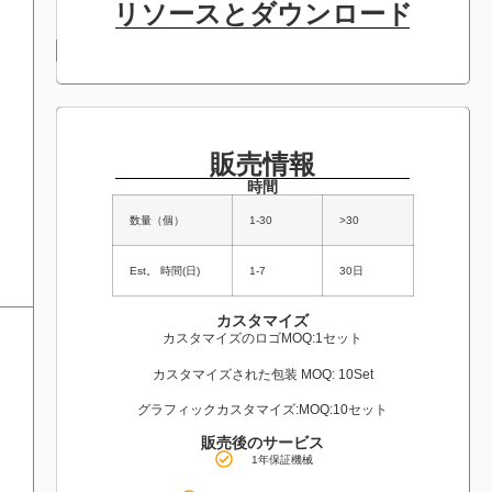
リソースとダウンロード
販売情報
時間
数量（個）
1-30
>30
Est。 時間(日)
1-7
30日
カスタマイズ
カスタマイズのロゴMOQ:1セット
カスタマイズされた包装 MOQ: 10Set
グラフィックカスタマイズ:MOQ:10セット
販売後のサービス
1年保証機械