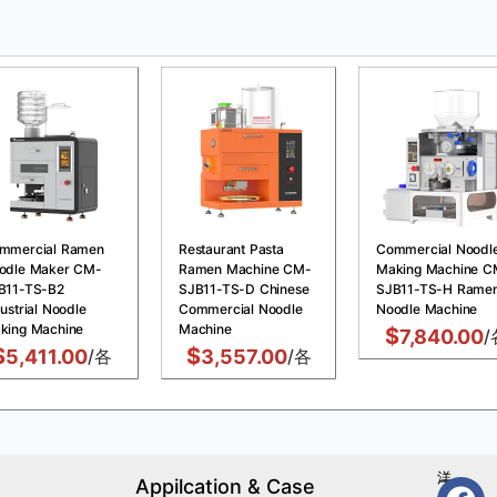
mmercial Ramen
Restaurant Pasta
Commercial Noodl
odle Maker CM-
Ramen Machine CM-
Making Machine C
B11-TS-B2
SJB11-TS-D Chinese
SJB11-TS-H Rame
ustrial Noodle
Commercial Noodle
Noodle Machine
king Machine
Machine
$
7,840.00
/
$
$
5,411.00
/各
3,557.00
/各
洋
Appilcation & Case
フ