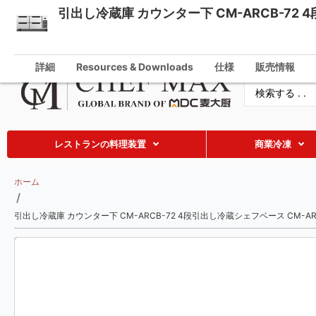
引出し冷蔵庫 カウンター下 CM-ARCB-72 
Japanese
info@che
English
詳細
Resources & Downloads
仕様
販売情報
German
French
Spanish
Russian
レストランの料理装置
商業冷凍
Arabic
ホーム
Turkish
/
Vietnamese
引出し冷蔵庫 カウンター下 CM-ARCB-72 4段引出し冷蔵シェフベース CM-ARC
Thai
Indonesian
Malay
Korean