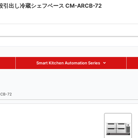
4段引出し冷蔵シェフベース CM-ARCB-72
fmaxequipment.com
+86 18002885238
+86 18002885238
Smart Kitchen Automation Series
B-72