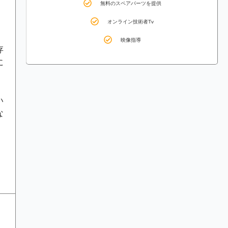
無料のスペアパーツを提供
オンライン技術者Tv
映像指導
存
に
い
な