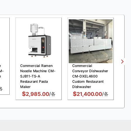
e
Commercial Ramen
Commercial
Com
M-
Noodle Machine CM-
Conveyor Dishwasher
Pre
n
SJB11-TS-A
CM-DXEL4600
MDX
Restaurant Pasta
Custom Restaurant
Chi
Maker
Dishwasher
Fry
各
$
$
$
2,985.00
/各
21,400.00
/各