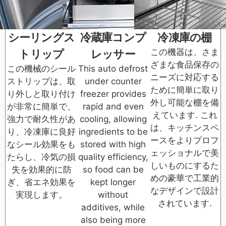
シーリングス
冷蔵庫コンプ
冷凍庫の棚
この機器は、さま
トリップ
レッサー
ざまな食品保存の
この機械のシール
This auto defrost
ニーズに対応する
ストリップは、取
under counter
ために簡単に取り
り外しと取り付け
freezer provides
外し可能な棚を備
が非常に簡単で、
rapid and even
えています. これ
強力で耐久性があ
cooling, allowing
は、キッチンスペ
り、冷凍庫に良好
ingredients to be
ースをよりプロフ
なシール効果をも
stored with high
ェッショナルで美
たらし、冷気の損
quality efficiency,
しいものにするた
失を効果的に防
so food can be
めの豪華で工業的
ぎ、省エネ効果を
kept longer
なデザインで設計
実現します。
without
されています.
additives, while
also being more