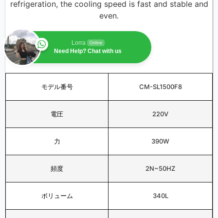
refrigeration, the cooling speed is fast and stable and
even.
Lorra
Online
Need Help? Chat with us
モデル番号
CM-SL1500F8
電圧
220V
力
390W
頻度
2N~50HZ
ボリューム
340L