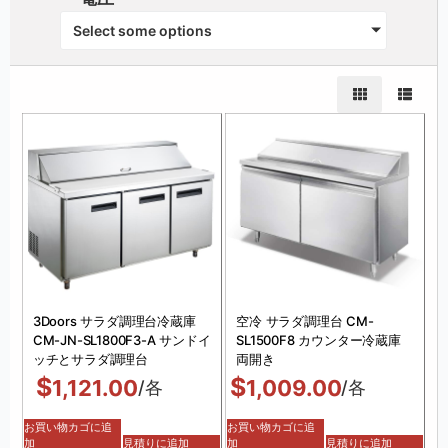
Select some options
3Doors サラダ調理台冷蔵庫
空冷 サラダ調理台 CM-
CM-JN-SL1800F3-A サンドイ
SL1500F8 カウンター冷蔵庫
ッチとサラダ調理台
両開き
$
$
1,121.00
1,009.00
/各
/各
お買い物カゴに追
お買い物カゴに追
加
見積りに追加
加
見積りに追加