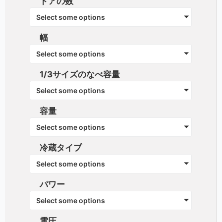
ドアの数
Select some options
幅
Select some options
1/3サイズのなべ容量
Select some options
容量
Select some options
冷蔵タイプ
Select some options
パワー
Select some options
電圧