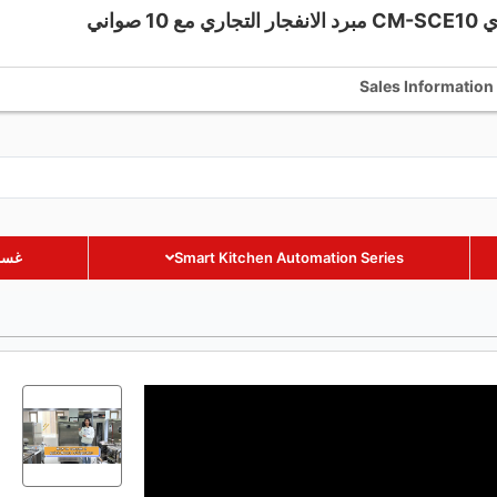
 صواني
+86 18002885238
+86 18002885238
Sales Information
Smart Kitchen Automation Series
غسال