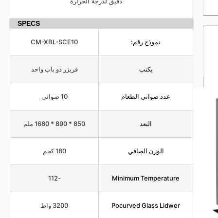
دقيق لدرجة الحرارة
SPECS
نموذج رقم:
CM-XBL-SCE10
يكتب
فريزر ذو باب واحد
عدد صواني الطعام
10 صواني
البعد
850 * 890 * 1680 ملم
الوزن الصافي
180 كجم
-112
Minimum Temperature
Pocurved Glass Lidwer
3200 واط