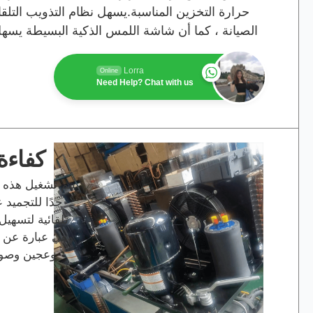
حرارة التخزين المناسبة.يسهل نظام التذويب التلقائ
الصيانة ، كما أن شاشة اللمس الذكية البسيطة يس
Lorra
Online
Need Help? Chat with us
كفاءة 
يتم تشغيل هذه 
تلقائية لتسهيل 
وهي عبارة عن 
وعجين وصولا