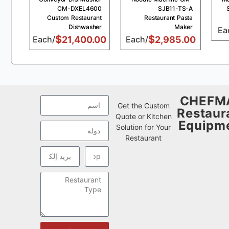
KFC
CM-DXEL4600
SJB11-TS-A
sure
Custom Restaurant
Restaurant Pasta
 25L
Dishwasher
Maker
$
$
.00
/Each
21,400.00
/Each
2,985.00
CHEFM
Get the Custom
Restaur
Quote or Kitchen
Equipm
Solution for Your
Restaurant