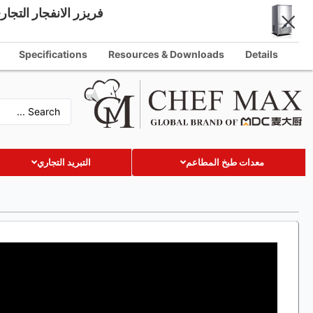
فريزر الانفجار التجاري CM-SCE10 مبرد الانفجار التجاري مع 10
Arabic
info@chefmaxequipment.com
English
Specifications
Resources & Downloads
Details
German
French
Spanish
Russian
معدات طبخ المطاعم
التبريد التجاري
Turkish
Vietnamese
Thai
Indonesian
Malay
Japanese
Korean