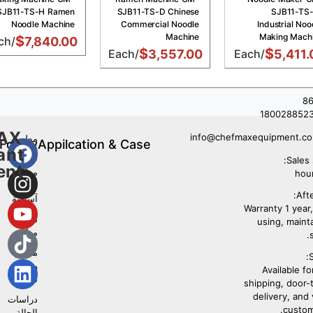
SJB11-TS-H Ramen
SJB11-TS-D Chinese
SJB11-TS
Noodle Machine
Commercial Noodle
Industrial Noo
Machine
Making Mach
$
/Each
7,840.00
$
$
/Each
3,557.00
/Each
5,411.
+8
180028852
AX
info@chefmaxequipment.c
مطعم
Follow
Appilcation & Case
ant
غربي
Us
Sales 
ent
مطعم
مأكولات
Afte
آسيوية
Warranty 1 year, 
مطبخ
using, maint
مركزي
مطعم
S
وجبات
Available fo
سريعة
shipping, door-
delivery, and
دراسات
custom
الحالة