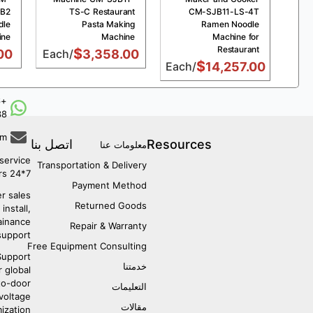
-B2
TS-C Restaurant
CM-SJB11-LS-4T
dle
Pasta Making
Ramen Noodle
ine
Machine
Machine for
Restaurant
$
00
/Each
3,358.00
$
/Each
14,257.00
6
38
om
Resources
اتصل بنا
معلومات عنا
service:
Transportation & Delivery
7*24 hours
Payment Method
r sales:
Returned Goods
install,
ainance
Repair & Warranty
support.
Free Equipment Consulting
upport:
خدمتنا
r global
to-door
التعليمات
 voltage
مقالات
ization.