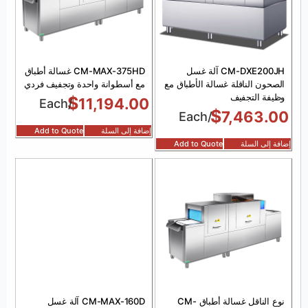
CM-DXE200JH آلة غسل
CM-MAX-375HD غسالة أطباق
الصحون الناقلة غسالة الأطباق مع
مع أسطوانة واحدة وتجفيف فردي
وظيفة التجفيف
$
11,194.00
/Each
$
7,463.00
/Each
إضافة إلى السلة
Add to Quote
إضافة إلى السلة
Add to Quote
نوع الناقل غسالة أطباق CM-
CM-MAX-160D آلة غسل