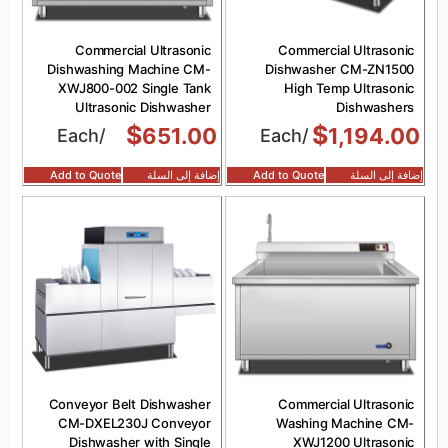
Commercial Ultrasonic
Commercial Ultrasonic
Dishwashing Machine CM-
Dishwasher CM-ZN1500
XWJ800-002 Single Tank
High Temp Ultrasonic
Ultrasonic Dishwasher
Dishwashers
$
$
651.00
1,194.00
/Each
/Each
إضافة إلى السلة
Add to Quote
إضافة إلى السلة
Add to Quote
Conveyor Belt Dishwasher
Commercial Ultrasonic
CM-DXEL230J Conveyor
Washing Machine CM-
Dishwasher with Single
XWJ1200 Ultrasonic