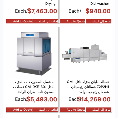
Drying
Dishwasher
$
$
7,463.00
940.00
/Each
/Each
إضافة إلى السلة
Add to Quote
إضافة إلى السلة
Add to Quote
غسالة أطباق بحزام ناقل CM-
آلة غسل الصحون ذات الحزام
Z2P2H1 غسالتان رئيسيتان
الناقل CM-DXE130J غسالات
شطفان وتجفيف واحد
الصحون ذات الخزان الواحد
$
$
5,493.00
14,269.00
/Each
/Each
إضافة إلى السلة
Add to Quote
إضافة إلى السلة
Add to Quote