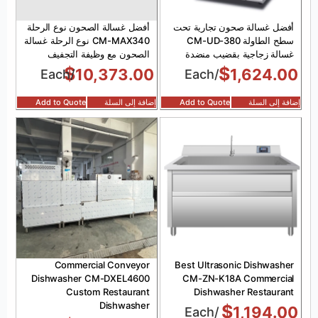
أفضل غسالة صحون تجارية تحت
أفضل غسالة الصحون نوع الرحلة
سطح الطاولة CM-UD-380
CM-MAX340 نوع الرحلة غسالة
غسالة زجاجية بقضيب منضدة
الصحون مع وظيفة التجفيف
$
$
10,373.00
1,624.00
/Each
/Each
إضافة إلى السلة
Add to Quote
إضافة إلى السلة
Add to Quote
Commercial Conveyor
Best Ultrasonic Dishwasher
Dishwasher CM-DXEL4600
CM-ZN-K18A Commercial
Custom Restaurant
Dishwasher Restaurant
Dishwasher
$
1,194.00
/Each