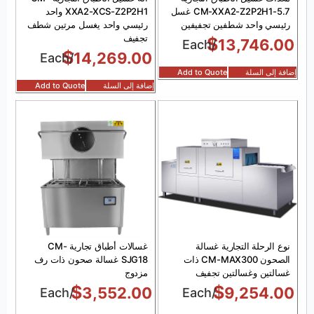
CM-XXA2-Z2P2H1-5.7 غسل
XXA2-XCS-Z2P2H1 واحد
رئيسي واحد شطفين تجفيفين
رئيسي واحد يغسل مرتين شطف
تجفيف
$
13,746.00
/Each
$
14,269.00
/Each
إضافة إلى السلة
Add to Quote
إضافة إلى السلة
Add to Quote
نوع الرحلة التجارية غسالة
غسالات أطباق تجارية CM-
الصحون CM-MAX300 ذات
SJG18 غسالة صحون ذات رف
غسالتين وغسالتين تجفيف
مزدوج
$
$
3,552.00
9,254.00
/Each
/Each