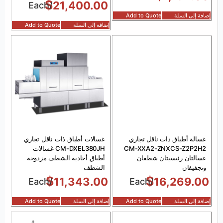
$
21,400.00
/Each
إضافة إلى السلة
Add to Quote
إضافة إلى السلة
Add to Quote
غسالة أطباق ذات ناقل تجاري
غسالات أطباق ذات ناقل تجاري
CM-XXA2-ZNXCS-Z2P2H2
CM-DXEL380JH غسالات
غسالتان رئيسيتان شطفان
أطباق أحادية الشطف مزدوجة
وتجفيفان
الشطف
$
$
11,343.00
16,269.00
/Each
/Each
إضافة إلى السلة
Add to Quote
إضافة إلى السلة
Add to Quote