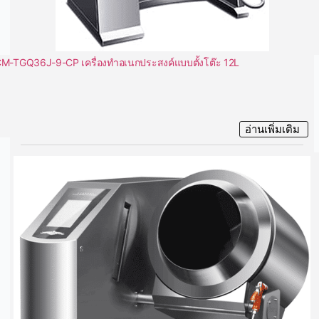
M-TGQ36J-9-CP เครื่องทำอเนกประสงค์แบบตั้งโต๊ะ 12L
อ่านเพิ่มเติม