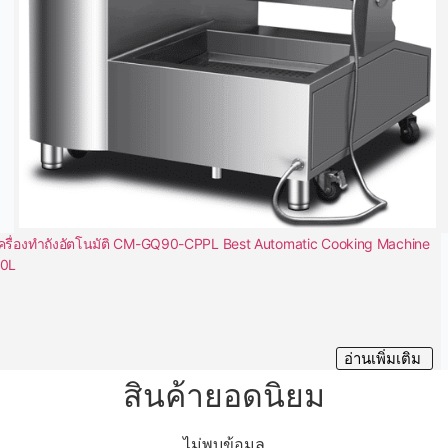
ครื่องทำถังอัตโนมัติ CM-GQ90-CPPL Best Automatic Cooking Machine
70L
อ่านเพิ่มเติม
สินค้ายอดนิยม
ไม่พบข้อมูล