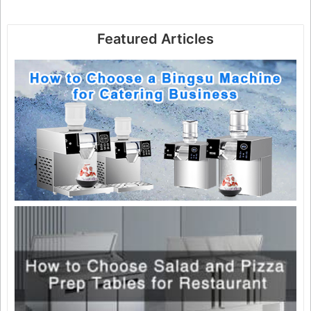
Featured Articles
H
C
a
M
f
C
B
เ
2
วิ
โ
เ
ส
แ
พ
ส
ร