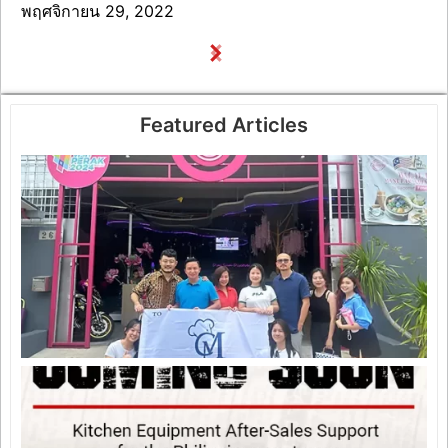
พฤศจิกายน 29, 2022
Featured Articles
C
S
M
T
J
C
K
S
ก
2
A
s
S
f
K