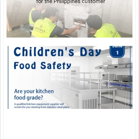
E
i
P
i
S
ม
2
E
C
D
S
w
S
S
K
E
ม
2
F
F
R
S
พ