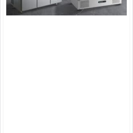
อ
ธ
1
2
C
K
E
E
R
N
ธ
2
ว
เ
แ
ไ
พ
เ
พ
2