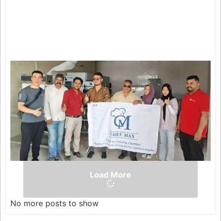
A
P
C
S
t
C
E
พ
2
Load More
No more posts to show