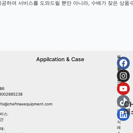
제공하여 서비스를 도와드릴 뿐만 아니라, 수배가 잦은 상품
웨
Appilcation & Case
우
스
리
턴
를
레
따
스
르
토
라
86
랑
8002885238
아
C
nfo@chefmaxequipment.com
시
레
아
비스.
음
시간
식
레
매:
스