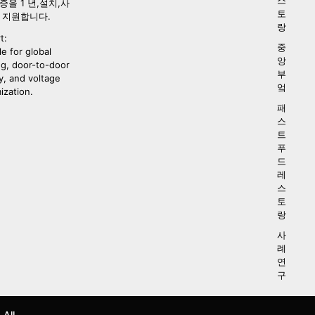
증을 1 년,설치,사
토
 지원합니다.
랑
t:
중
le for global
앙
ng, door-to-door
부
y, and voltage
엌
ization.
패
스
트
푸
드
레
스
토
랑
사
례
연
구
 All