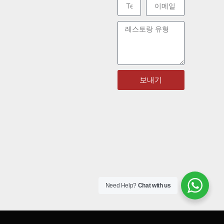
보내기
Need Help?
Chat with us