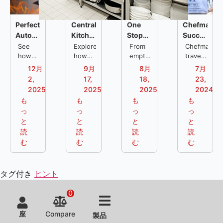
Perfect
Central
One
Chefmax's
Automatic
Kitchen
Stop
Successful
Rotating Duck
Equipment
Restaurant
Malaysia
See
Explore
From
Chefmax
Oven
how
Solutions
how
Solution:
empty
Trip: A
traveled
Canton
tailored
lot to
to
for
for
From
Journey
12月
9月
8月
7月
Paradise
central
bustling
Malaysia
Chain
Jcafe
Empty
in
2,
17,
18,
23,
achieves
kitchen
food
to
Restaurants
in
Lot to
Commercia
2025
2025
2025
2024
crispier
equipment
city in
gather
Thailand
Food
Kitchen
も
も
も
も
ducks,
and
7
customer
City in
Solutions
っ
っ
っ
っ
faster
strong
months
feedback,
Just 7
と
と
と
と
service,
after-
—our
explore
Months
and
読
sales
読
One
読
the
読
flawless
support
Stop
market,
む
む
む
む
consistency
enabled
Restaurant
and
—
Jcafe
Solution
plan
powered
to run
covers
for
タグ付き
ヒント
by
a
design,
future
Chefmax’s
nonstop
setup
commercial
0
high-
kosher-
&
kitchen
temp,
certified
training
solutions
座
Compare
製品
dual-
central
to
success.