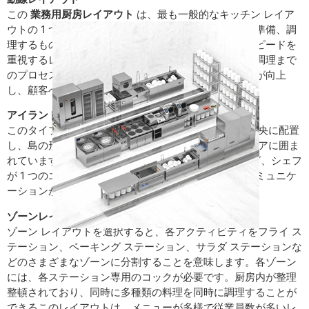
この
業務用厨房レイアウト
は、最も一般的なキッチン レイア
ウトの 1 つであり、完全な組立ラインで食材を保管、準備、調
理するものであり、同じ料理を何度も作り、効率とスピードを
重視するレストランに適しています。食品の準備から調理まで
のプロセスがシームレスであるため、キッチンの効率が向上
し、顧客への迅速なサービスが可能になります。
アイランドレイアウト
このタイプのキッチン レイアウトは、調理エリアを中央に配置
し、島の形をした保管、準備、洗浄、サービング エリアに囲ま
れています. このデザインの利点は、明確なゾーニング、シェフ
が 1 つのエリアに集まりやすいこと、スタッフとのコミュニケ
ーションが増え、掃除も楽になります。
ゾーンレイアウト
ゾーン レイアウトを選択すると、各アクティビティをフライ ス
テーション、ベーキング ステーション、サラダ ステーションな
どのさまざまなゾーンに分割することを意味します。各ゾーン
には、各ステーション専用のコックが必要です。厨房内が整理
整頓されており、同時に多種類の料理を同時に調理することが
できるこのレイアウトは、メニューが多様で従業員数が多いレ